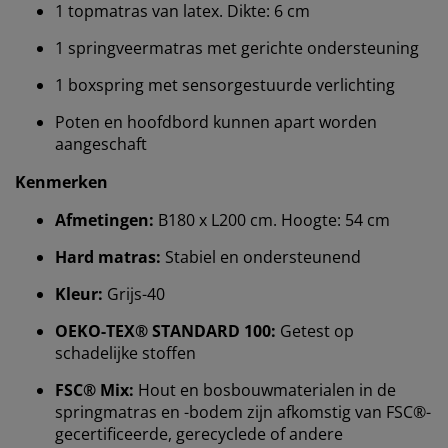
1 topmatras van latex. Dikte: 6 cm
1 springveermatras met gerichte ondersteuning
1 boxspring met sensorgestuurde verlichting
Poten en hoofdbord kunnen apart worden
aangeschaft
Kenmerken
Afmetingen:
B180 x L200 cm. Hoogte: 54 cm
Hard matras:
Stabiel en ondersteunend
Kleur:
Grijs-40
OEKO-TEX® STANDARD 100:
Getest op
schadelijke stoffen
Wij personaliseren jouw ervaring
FSC® Mix:
Hout en bosbouwmaterialen in de
springmatras en -bodem zijn afkomstig van FSC®-
gecertificeerde, gerecyclede of andere
Bij JYSK gebruiken we cookies en mobiele