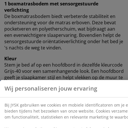
1 boxmatrasbodem met sensorgestuurde
verlichting
De boxmatrasbodem biedt verbeterde stabiliteit en
ondersteuning voor de matras erboven. Deze bevat
pocketveren en polyetherschuim, wat bijdraagt ​​aan
een evenwichtigere slaapervaring. Bovendien helpt de
sensorgestuurde oriëntatieverlichting onder het bed je
's nachts de weg te vinden.
Kleur
Stem je bed af op een hoofdbord in dezelfde kleurcode
Grijs-40 voor een samenhangende look. Een hoofdbord
geeft je slaapkamer stijl en helpt vlekken op de muur te
voorkomen die kunnen ontstaan ​​als je er dichtbij
slaapt.
OEKO-TEX® STANDARD 100
Dit product is OEKO-TEX® STANDARD 100
gecertificeerd. Dit betekent dat elk onderdeel is getest
door onafhankelijke OEKO-TEX® instituten en voldoet
aan strenge limieten voor schadelijke stoffen.