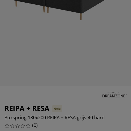
eubelonderhoud en accessoires
uitenverlichting
orgordijnen
oeslakens
edframes
rlichting
aamfolie
amperen
ledingkasten
edbodems
uishoud
ccessoires
laapkamermeubels
attenbodems
inderkamer
indermatrassen
assen en strijken
inderbedden
REIPA + RESA
Gold
Boxspring 180x200 REIPA + RESA grijs-40 hard
(
0
)