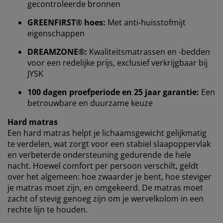
gecontroleerde bronnen
identificatoren om je een goede ervaring te bieden
tijdens het bezoeken van onze website. Cookies
GREENFIRST® hoes:
Met anti-huisstofmijt
verzamelen informatie over jou om functionaliteit,
eigenschappen
statistieken en relevante marketing te waarborgen.
DREAMZONE®:
Kwaliteitsmatrassen en -bedden
Wanneer je marketingcookies accepteert, delen we je
voor een redelijke prijs, exclusief verkrijgbaar bij
browsergegevens met marketingpartners (zoals
JYSK
Google, Meta en Tiktok) voor gepersonaliseerde en
vaste advertenties. Je kunt meer lezen over de
100 dagen proefperiode en 25 jaar garantie:
Een
doeleinden via ''Aanpassen'' en je toestemming op elk
betrouwbare en duurzame keuze
moment intrekken door op het cookie-icoontje te
klikken. Door op ''Alles accepteren'' te klikken, ga je
Hard matras
akkoord met alle drie de doeleinden. Lees meer over
Een hard matras helpt je ​​lichaamsgewicht gelijkmatig
onze
verzameling en verwerking van
te verdelen, wat zorgt voor een stabiel slaapoppervlak
persoonsgegevens
en ons
cookiebeleid
.
en verbeterde ondersteuning gedurende de hele
nacht. Hoewel comfort per persoon verschilt, geldt
over het algemeen: hoe zwaarder je bent, hoe steviger
je matras moet zijn, en omgekeerd. De matras moet
zacht of stevig genoeg zijn om je wervelkolom in een
rechte lijn te houden.