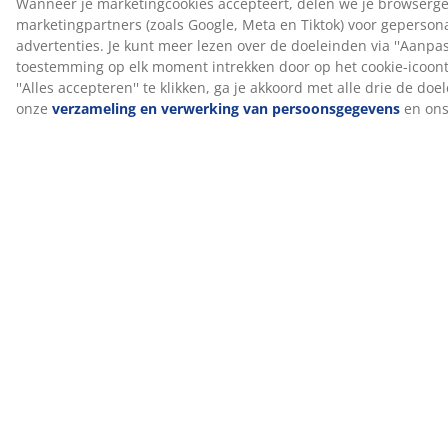
FSC® Mix
Het FSC® Mix-label geeft aan dat al het hout en de
bosmaterialen in de springmatras en -bodem
afkomstig zijn van een combinatie van FSC®-
gecertificeerde bossen, gerecyclede bronnen of FSC®-
gecontroleerd hout.
GREENFIRST® hoes
De bovenste matrashoes is behandeld met het biocide
GREENFIRST®, dat de werkzame stof geraniol bevat. De
behandeling met geraniol heeft anti-huisstofmijt
eigenschappen. Geraniol is geclassificeerd als
huidallergeen en direct huidcontact moet worden
vermeden. Altijd afdekken met een hoeslaken.
DREAMZONE®
DREAMZONE® streeft ernaar je slaap te verbeteren
met individuele oplossingen in matrassen en bedden.
Kwaliteit en functionaliteit staan ​​centraal en dat is al zo
sinds de oprichting in Denemarken in 2003.