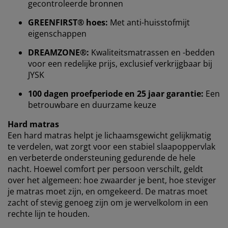
gecontroleerde bronnen
tijdens het bezoeken van onze website. Cookies
verzamelen informatie over jou om functionaliteit,
GREENFIRST® hoes:
Met anti-huisstofmijt
statistieken en relevante marketing te waarborgen.
eigenschappen
DREAMZONE®:
Kwaliteitsmatrassen en -bedden
Wanneer je marketingcookies accepteert, delen we je
voor een redelijke prijs, exclusief verkrijgbaar bij
browsergegevens met marketingpartners (zoals
JYSK
Google, Meta en Tiktok) voor gepersonaliseerde en
vaste advertenties. Je kunt meer lezen over de
100 dagen proefperiode en 25 jaar garantie:
Een
doeleinden via ''Aanpassen'' en je toestemming op elk
betrouwbare en duurzame keuze
moment intrekken door op het cookie-icoontje te
klikken. Door op ''Alles accepteren'' te klikken, ga je
Hard matras
akkoord met alle drie de doeleinden. Lees meer over
Een hard matras helpt je ​​lichaamsgewicht gelijkmatig
onze
verzameling en verwerking van
te verdelen, wat zorgt voor een stabiel slaapoppervlak
persoonsgegevens
en ons
cookiebeleid
.
en verbeterde ondersteuning gedurende de hele
nacht. Hoewel comfort per persoon verschilt, geldt
over het algemeen: hoe zwaarder je bent, hoe steviger
je matras moet zijn, en omgekeerd. De matras moet
zacht of stevig genoeg zijn om je wervelkolom in een
rechte lijn te houden.