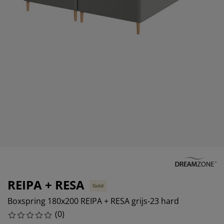
eubelonderhoud en accessoires
uitenverlichting
orgordijnen
oeslakens
edframes
rlichting
aamfolie
amperen
ledingkasten
edbodems
uishoud
ccessoires
laapkamermeubels
attenbodems
inderkamer
indermatrassen
assen en strijken
inderbedden
REIPA + RESA
Gold
Boxspring 180x200 REIPA + RESA grijs-23 hard
(
0
)