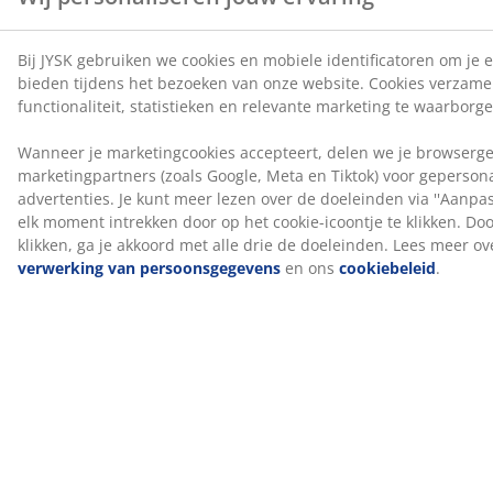
FSC® Mix
Het FSC® Mix-label geeft aan dat al het hout en de
bosmaterialen in de springmatras en -bodem
afkomstig zijn van een combinatie van FSC®-
gecertificeerde bossen, gerecyclede bronnen of FSC®-
gecontroleerd hout.
GREENFIRST® hoes
De bovenste matrashoes is behandeld met het biocide
GREENFIRST®, dat de werkzame stof geraniol bevat. De
behandeling met geraniol heeft anti-huisstofmijt
eigenschappen. Geraniol is geclassificeerd als
huidallergeen en direct huidcontact moet worden
vermeden. Altijd afdekken met een hoeslaken.
DREAMZONE®
DREAMZONE® streeft ernaar je slaap te verbeteren
met individuele oplossingen in matrassen en bedden.
Kwaliteit en functionaliteit staan ​​centraal en dat is al zo
sinds de oprichting in Denemarken in 2003.
DREAMZONE® is exclusief verkrijgbaar bij JYSK.