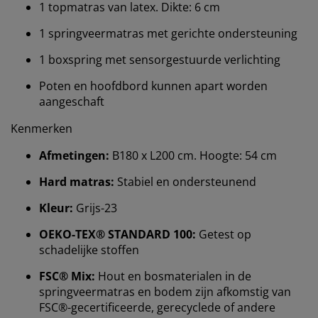
1 topmatras van latex. Dikte: 6 cm
1 springveermatras met gerichte ondersteuning
1 boxspring met sensorgestuurde verlichting
Poten en hoofdbord kunnen apart worden
aangeschaft
Kenmerken
Afmetingen:
B180 x L200 cm. Hoogte: 54 cm
Hard matras:
Stabiel en ondersteunend
Kleur:
Grijs-23
OEKO-TEX® STANDARD 100:
Getest op
schadelijke stoffen
Wij personaliseren jouw ervaring
FSC® Mix:
Hout en bosmaterialen in de
springveermatras en bodem zijn afkomstig van
Bij JYSK gebruiken we cookies en mobiele
FSC®-gecertificeerde, gerecyclede of andere
identificatoren om je een goede ervaring te bieden