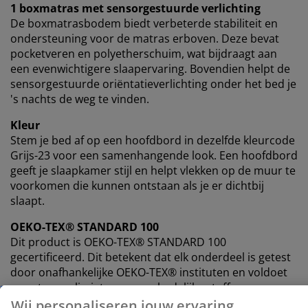
1 boxmatras met sensorgestuurde verlichting
De boxmatrasbodem biedt verbeterde stabiliteit en
ondersteuning voor de matras erboven. Deze bevat
pocketveren en polyetherschuim, wat bijdraagt ​​aan
een evenwichtigere slaapervaring. Bovendien helpt de
sensorgestuurde oriëntatieverlichting onder het bed je
's nachts de weg te vinden.
Kleur
Stem je bed af op een hoofdbord in dezelfde kleurcode
Grijs-23 voor een samenhangende look. Een hoofdbord
geeft je slaapkamer stijl en helpt vlekken op de muur te
voorkomen die kunnen ontstaan ​​als je er dichtbij
slaapt.
OEKO-TEX® STANDARD 100
Dit product is OEKO-TEX® STANDARD 100
gecertificeerd. Dit betekent dat elk onderdeel is getest
door onafhankelijke OEKO-TEX® instituten en voldoet
aan strenge limieten voor schadelijke stoffen.