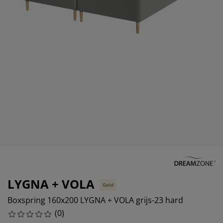
eubelonderhoud en accessoires
uitenverlichting
orgordijnen
oeslakens
edframes
rlichting
aamfolie
amperen
ledingkasten
edbodems
uishoud
ccessoires
laapkamermeubels
attenbodems
inderkamer
indermatrassen
assen en strijken
inderbedden
LYGNA + VOLA
Gold
Boxspring 160x200 LYGNA + VOLA grijs-23 hard
(
0
)