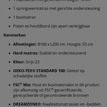
1 springveermatras met gerichte ondersteuning
1 boxmatras
Poten en hoofdbord zijn apart verkrijgbaar
Kenmerken
Afmetingen:
B160 x L200 cm. Hoogte: 55 cm
Hard matras:
Stabiel en ondersteunend
Kleur:
Grijs-23
Wij personaliseren jouw ervaring
OEKO-TEX® STANDARD 100:
Getest op
schadelijke stoffen
Bij JYSK gebruiken we cookies en mobiele
®
FSC
Mix:
Hout en bosmaterialen in dit product
identificatoren om je een goede ervaring te bieden
®
zijn afkomstig uit FSC
-gecertificeerde,
tijdens het bezoeken van onze website. Cookies
gerecycleerde of gecontroleerde bronnen
verzamelen informatie over jou om functionaliteit,
statistieken en relevante marketing te waarborgen.
DREAMZONE®:
Kwaliteitsmatrassen en -bedden