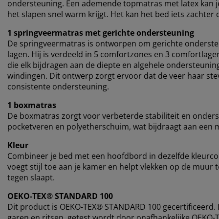
ondersteuning. Een ademende topmatras met latex kan je h
het slapen snel warm krijgt. Het kan het bed iets zacht
1 springveermatras met gerichte ondersteuning
De springveermatras is ontworpen om gerichte onderste
lagen. Hij is verdeeld in 5 comfortzones en 3 comfortla
die elk bijdragen aan de diepte en algehele ondersteuni
windingen. Dit ontwerp zorgt ervoor dat de veer haar ste
consistente ondersteuning.
1 boxmatras
De boxmatras zorgt voor verbeterde stabiliteit en onders
pocketveren en polyetherschuim, wat bijdraagt aan een 
Kleur
Combineer je bed met een hoofdbord in dezelfde kleurc
voegt stijl toe aan je kamer en helpt vlekken op de muur
tegen slaapt.
OEKO-TEX® STANDARD 100
Dit product is OEKO-TEX® STANDARD 100 gecertificeerd. Di
garen en ritsen, getest wordt door onafhankelijke OEKO-T