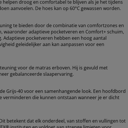
elpen droog en comfortabel te blijven als je het tijdens
er doen aanvoelen. De hoes kan op 60°C gewassen worden.
uning te bieden door de combinatie van comfortzones en
gen, waaronder adaptieve pocketveren en Comfort+ schuim,
ng. Adaptieve pocketveren hebben een hoog aantal
vigheid geleidelijker aan kan aanpassen voor een
teuning voor de matras erboven. Hij is gevuld met
meer gebalanceerde slaapervaring.
ode Grijs-40 voor een samenhangende look. Een hoofdbord
 te verminderen die kunnen ontstaan wanneer je er dicht
t betekent dat elk onderdeel, van stoffen en vullingen tot
EX® instituten en voldoet aan strenge limieten voor