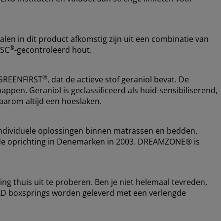
alen in dit product afkomstig zijn uit een combinatie van
®
FSC
-gecontroleerd hout.
®
 GREENFIRST
, dat de actieve stof geraniol bevat. De
appen. Geraniol is geclassificeerd als huid-sensibiliserend,
arom altijd een hoeslaken.
ndividuele oplossingen binnen matrassen en bedden.
nds de oprichting in Denemarken in 2003. DREAMZONE® is
ing thuis uit te proberen. Ben je niet helemaal tevreden,
OLD boxsprings worden geleverd met een verlengde