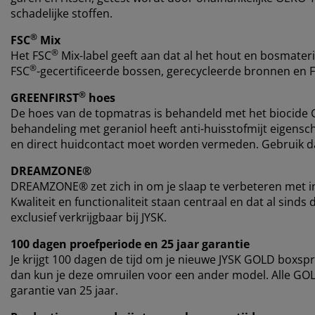
schadelijke stoffen.
®
FSC
Mix
®
Het FSC
Mix-label geeft aan dat al het hout en bosmateri
®
FSC
-gecertificeerde bossen, gerecycleerde bronnen en 
®
GREENFIRST
hoes
De hoes van de topmatras is behandeld met het biocide
behandeling met geraniol heeft anti-huisstofmijt eigensch
en direct huidcontact moet worden vermeden. Gebruik da
DREAMZONE®
DREAMZONE® zet zich in om je slaap te verbeteren met i
Kwaliteit en functionaliteit staan centraal en dat al si
exclusief verkrijgbaar bij JYSK.
100 dagen proefperiode en 25 jaar garantie
Je krijgt 100 dagen de tijd om je nieuwe JYSK GOLD boxspr
dan kun je deze omruilen voor een ander model. Alle G
garantie van 25 jaar.