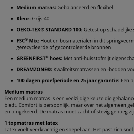
Medium matras:
Gebalanceerd en flexibel
Kleur:
Grijs-40
OEKO-TEX® STANDARD 100:
Getest op schadelijke 
®
FSC
Mix:
Hout en bosmaterialen in dit springveerm
gerecycleerde of gecontroleerde bronnen
®
GREENFIRST
hoes:
Met anti-huisstofmijt eigensc
DREAMZONE®:
Kwaliteitsmatrassen en -bedden voor 
100 dagen proefperiode en 25 jaar garantie:
Een b
Medium matras
Een medium matras is een veelzijdige keuze die gebalan
biedt. Comfort is persoonlijk, maar over het algemeen gel
en omgekeerd. De matras moet zacht of stevig genoeg zijn
1 topmatras met latex
Latex voelt veerkrachtig en soepel aan. Het past zich snel