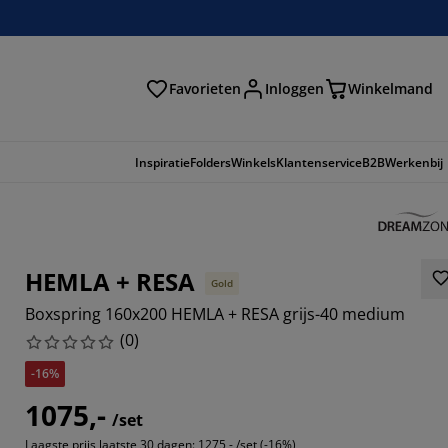
Favorieten
Inloggen
Winkelmand
n
Inspiratie
Folders
Winkels
Klantenservice
B2B
Werkenbij
HEMLA + RESA
Gold
Boxspring 160x200 HEMLA + RESA grijs-40 medium
(
0
)
-16%
1075,-
/set
Laagste prijs laatste 30 dagen:
1275,- /set (-16%)