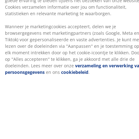
stevige ondersteuning biedt en geschikt is voor
dagelijkse slaapbehoeften. Het kan het bed iets
steviger doen aanvoelen. De hoes kan op
60°C
gewassen worden.
1 springveermatras met gerichte ondersteuning
Het springveermatras is ontworpen om gerichte
ondersteuning te bieden door de combinatie van
comfortzones en lagen. Hij is verdeeld in 5
comfortzones en 3 comfortlagen, waaronder
pocketveren en polyetherschuim, die elk bijdragen aan
de diepte en algehele ondersteuning. Elke pocketveer
zit in een eigen stoffen zakje en past zich individueel
aan je lichaam aan. Dit zorgt voor een flexibel en
ondersteunend matras.
1 bedbodem
De bodem zorgt voor verbeterde stabiliteit en
ondersteuning voor het matras erboven. Dit draagt bij
aan een meer gebalanceerde slaapervaring.