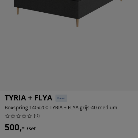
eubelonderhoud en accessoires
uitenverlichting
orgordijnen
oeslakens
edframes
rlichting
aamfolie
amperen
ledingkasten
edbodems
uishoud
ccessoires
laapkamermeubels
attenbodems
inderkamer
indermatrassen
assen en strijken
inderbedden
TYRIA + FLYA
Basic
Boxspring 140x200 TYRIA + FLYA grijs-40 medium
(
0
)
500,-
/set