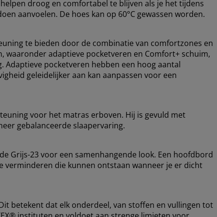
lpen droog en comfortabel te blijven als je het tijdens
er doen aanvoelen. De hoes kan op 60°C gewassen worden.
euning te bieden door de combinatie van comfortzones en
gen, waaronder adaptieve pocketveren en Comfort+ schuim,
ng. Adaptieve pocketveren hebben een hoog aantal
vigheid geleidelijker aan kan aanpassen voor een
teuning voor het matras erboven. Hij is gevuld met
meer gebalanceerde slaapervaring.
ode Grijs-23 voor een samenhangende look. Een hoofdbord
 te verminderen die kunnen ontstaan wanneer je er dicht
t betekent dat elk onderdeel, van stoffen en vullingen tot
EX® instituten en voldoet aan strenge limieten voor