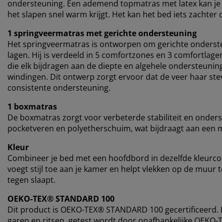
ondersteuning. Een ademend topmatras met latex kan je he
het slapen snel warm krijgt. Het kan het bed iets zacht
1 springveermatras met gerichte ondersteuning
Het springveermatras is ontworpen om gerichte onderst
lagen. Hij is verdeeld in 5 comfortzones en 3 comfortla
die elk bijdragen aan de diepte en algehele ondersteuni
windingen. Dit ontwerp zorgt ervoor dat de veer haar ste
consistente ondersteuning.
1 boxmatras
De boxmatras zorgt voor verbeterde stabiliteit en onders
pocketveren en polyetherschuim, wat bijdraagt aan een 
Kleur
Combineer je bed met een hoofdbord in dezelfde kleurc
voegt stijl toe aan je kamer en helpt vlekken op de muur
tegen slaapt.
OEKO-TEX® STANDARD 100
Dit product is OEKO-TEX® STANDARD 100 gecertificeerd. Di
garen en ritsen, getest wordt door onafhankelijke OEKO-T