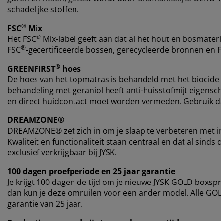
schadelijke stoffen.
®
FSC
Mix
®
Het FSC
Mix-label geeft aan dat al het hout en bosmateri
®
FSC
-gecertificeerde bossen, gerecycleerde bronnen en 
®
GREENFIRST
hoes
De hoes van het topmatras is behandeld met het biocid
behandeling met geraniol heeft anti-huisstofmijt eigensch
en direct huidcontact moet worden vermeden. Gebruik da
DREAMZONE®
DREAMZONE® zet zich in om je slaap te verbeteren met i
Kwaliteit en functionaliteit staan centraal en dat al si
exclusief verkrijgbaar bij JYSK.
100 dagen proefperiode en 25 jaar garantie
Je krijgt 100 dagen de tijd om je nieuwe JYSK GOLD boxspr
dan kun je deze omruilen voor een ander model. Alle G
garantie van 25 jaar.