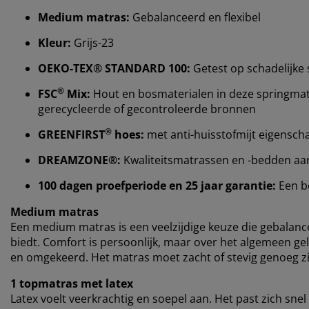
Medium matras:
Gebalanceerd en flexibel
Kleur:
Grijs-23
OEKO-TEX® STANDARD 100:
Getest op schadelijke 
®
FSC
Mix:
Hout en bosmaterialen in deze springmat
gerecycleerde of gecontroleerde bronnen
®
GREENFIRST
hoes:
met anti-huisstofmijt eigensc
DREAMZONE®:
Kwaliteitsmatrassen en -bedden aan e
100 dagen proefperiode en 25 jaar garantie:
Een b
Medium matras
Een medium matras is een veelzijdige keuze die gebalan
biedt. Comfort is persoonlijk, maar over het algemeen gel
en omgekeerd. Het matras moet zacht of stevig genoeg zij
1 topmatras met latex
Latex voelt veerkrachtig en soepel aan. Het past zich snel