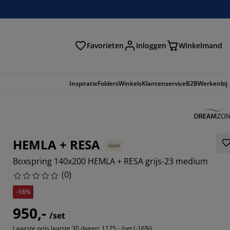
Favorieten
Inloggen
Winkelmand
n
Inspiratie
Folders
Winkels
Klantenservice
B2B
Werkenbij
HEMLA + RESA
Gold
Boxspring 140x200 HEMLA + RESA grijs-23 medium
(
0
)
-16%
950,-
/set
Laagste prijs laatste 30 dagen:
1125,- /set (-16%)