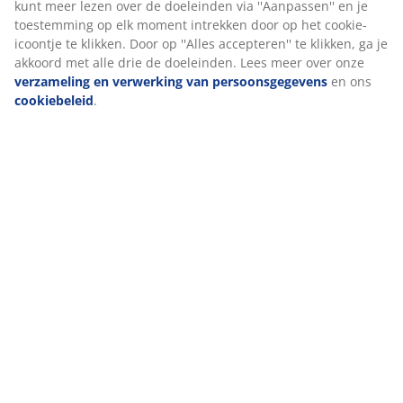
1 springveermatras met gerichte ondersteuning
Het springveermatras is ontworpen om gerichte
ondersteuning te bieden. Hij bestaat uit 3
comfortlagen, waaronder bonellveren en
polyetherschuim, die elk bijdragen aan de diepte en
algehele ondersteuning. Bonellveren zijn onderling
verbonden en zorgen voor een gelijkmatige, stevige
ondersteuning over het gehele slaapoppervlak.
1 bedbodem
De bodem zorgt voor verbeterde stabiliteit en
ondersteuning voor het matras erboven. Dit draagt bij
aan een meer gebalanceerde slaapervaring.
Kleur
Combineer je bed met een hoofdbord in dezelfde
kleurcode Grijs-40 voor een samenhangende look. Een
hoofdbord voegt stijl toe aan je kamer en helpt vlekken
op de muur te verminderen die kunnen ontstaan
wanneer je er dicht tegen slaapt.