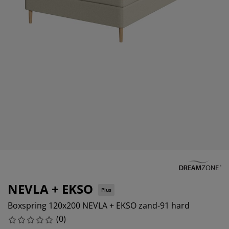
eubelonderhoud en accessoires
uitenverlichting
orgordijnen
oeslakens
edframes
rlichting
aamfolie
amperen
ledingkasten
edbodems
uishoud
ccessoires
laapkamermeubels
attenbodems
inderkamer
indermatrassen
assen en strijken
inderbedden
NEVLA + EKSO
Plus
Boxspring 120x200 NEVLA + EKSO zand-91 hard
(
0
)