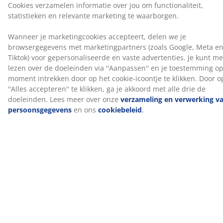
zachter aanvoelen. De hoes kan op 60°C gewassen
worden.
1 springveermatras met gerichte ondersteuning
Het springveermatras is ontworpen om gerichte
ondersteuning te bieden door de combinatie van
comfortzones en lagen. Hij is verdeeld in 7
comfortzones en 3 comfortlagen, waaronder
pocketveren en polyetherschuim, die elk bijdragen aan
de diepte en algehele ondersteuning. Elke pocketveer
zit in een eigen stoffen zakje en past zich individueel
aan je lichaam aan. Dit zorgt voor een flexibele en
ondersteunende matras.
1 bedbodem
De bodem zorgt voor verbeterde stabiliteit en
ondersteuning voor het matras erboven. Hij is gevuld
met polyetherschuim, wat bijdraagt aan een meer
gebalanceerde slaapervaring.
Kleur