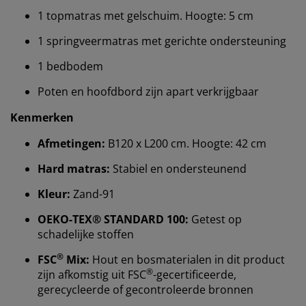
1 topmatras met gelschuim. Hoogte: 5 cm
1 springveermatras met gerichte ondersteuning
1 bedbodem
Poten en hoofdbord zijn apart verkrijgbaar
Kenmerken
Afmetingen:
B120 x L200 cm. Hoogte: 42 cm
Hard matras:
Stabiel en ondersteunend
Wij personaliseren jouw ervaring
Kleur:
Zand-91
Bij JYSK gebruiken we cookies en mobiele
OEKO-TEX® STANDARD 100:
Getest op
identificatoren om je een goede ervaring te bieden
schadelijke stoffen
tijdens het bezoeken van onze website. Cookies
®
FSC
Mix:
Hout en bosmaterialen in dit product
verzamelen informatie over jou om functionaliteit,
®
zijn afkomstig uit FSC
-gecertificeerde,
statistieken en relevante marketing te waarborgen.
gerecycleerde of gecontroleerde bronnen
Wanneer je marketingcookies accepteert, delen we je