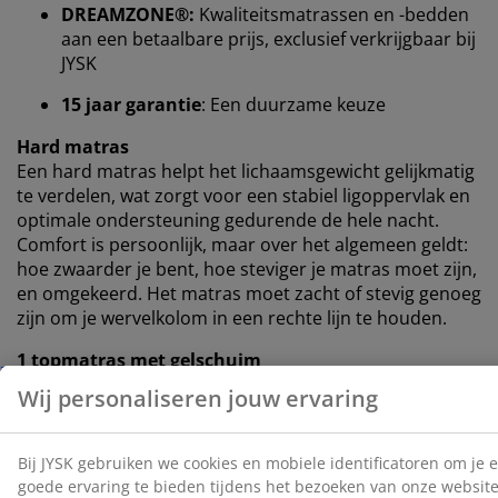
DREAMZONE®:
Kwaliteitsmatrassen en -bedden
browsergegevens met marketingpartners (zoals
aan een betaalbare prijs, exclusief verkrijgbaar bij
Google, Meta en Tiktok) voor gepersonaliseerde en
JYSK
vaste advertenties. Je kunt meer lezen over de
doeleinden via ''Aanpassen'' en je toestemming op elk
15 jaar garantie
: Een duurzame keuze
moment intrekken door op het cookie-icoontje te
klikken. Door op ''Alles accepteren'' te klikken, ga je
Hard matras
akkoord met alle drie de doeleinden. Lees meer over
Een hard matras helpt het lichaamsgewicht gelijkmatig
onze
verzameling en verwerking van
te verdelen, wat zorgt voor een stabiel ligoppervlak en
persoonsgegevens
en ons
cookiebeleid
.
optimale ondersteuning gedurende de hele nacht.
Comfort is persoonlijk, maar over het algemeen geldt:
hoe zwaarder je bent, hoe steviger je matras moet zijn,
en omgekeerd. Het matras moet zacht of stevig genoeg
zijn om je wervelkolom in een rechte lijn te houden.
1 topmatras met gelschuim
Gelschuim past zich aan je lichaam aan. Het verdeelt je
gewicht gelijkmatig, wat druk op spieren en gewrichten
vermindert. De open celstructuur en de gelkorrels in
het schuim zorgen voor een betere luchtcirculatie en
voeren overtollige warmte af. Hierdoor kan het bed iets