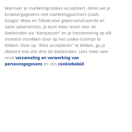
DREAMZONE®:
Kwaliteitsmatrassen en -bedden
Wanneer je marketingcookies accepteert, delen we je
voor een betaalbare prijs, exclusief verkrijgbaar
browsergegevens met marketingpartners (zoals
bij JYSK
Google, Meta en Tiktok) voor gepersonaliseerde en
100 dagen proefperiode en 25 jaar garantie:
Een
vaste advertenties. Je kunt meer lezen over de
betrouwbare en duurzame keuze
doeleinden via ''Aanpassen'' en je toestemming op elk
moment intrekken door op het cookie-icoontje te
Medium matras
klikken. Door op ''Alles accepteren'' te klikken, ga je
Een medium matras is een veelzijdige keuze die
akkoord met alle drie de doeleinden. Lees meer over
gebalanceerde ondersteuning en een matige mate van
onze
verzameling en verwerking van
aanpassing biedt. Comfort is persoonlijk, maar over
persoonsgegevens
en ons
cookiebeleid
.
het algemeen geldt: hoe zwaarder je bent, hoe steviger
je matras moet zijn, en omgekeerd. De matras moet
zacht of stevig genoeg zijn om je wervelkolom in een
rechte lijn te houden.
1 topmatras met gelschuim
Gelschuim past zich aan je lichaam aan. Het verdeelt je
gewicht gelijkmatig, wat druk op spieren en gewrichten
vermindert. De opencelstructuur en de gelkorrels in
het schuim zorgen voor een betere luchtcirculatie en