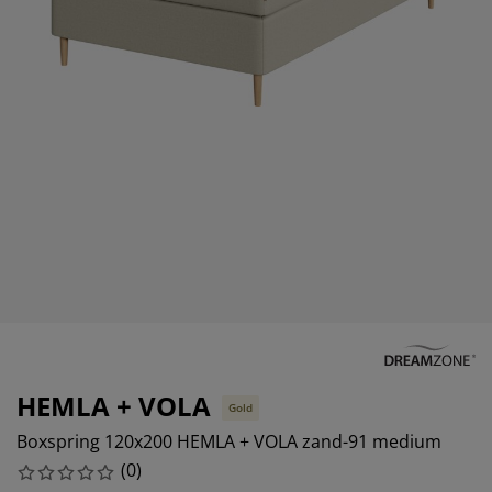
eubelonderhoud en accessoires
uitenverlichting
orgordijnen
oeslakens
edframes
rlichting
aamfolie
amperen
ledingkasten
edbodems
uishoud
ccessoires
laapkamermeubels
attenbodems
inderkamer
indermatrassen
assen en strijken
inderbedden
HEMLA + VOLA
Gold
Boxspring 120x200 HEMLA + VOLA zand-91 medium
(
0
)