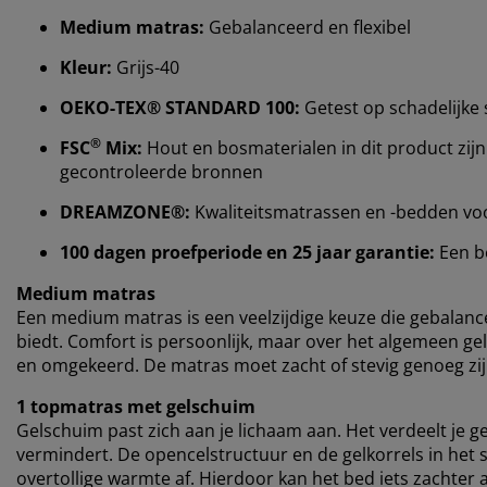
Medium matras:
Gebalanceerd en flexibel
Kleur:
Grijs-40
OEKO-TEX® STANDARD 100:
Getest op schadelijke 
®
FSC
Mix:
Hout en bosmaterialen in dit product zijn
gecontroleerde bronnen
DREAMZONE®:
Kwaliteitsmatrassen en -bedden voor 
100 dagen proefperiode en 25 jaar garantie:
Een b
Medium matras
Een medium matras is een veelzijdige keuze die gebalan
biedt. Comfort is persoonlijk, maar over het algemeen gel
en omgekeerd. De matras moet zacht of stevig genoeg zijn
1 topmatras met gelschuim
Gelschuim past zich aan je lichaam aan. Het verdeelt je g
vermindert. De opencelstructuur en de gelkorrels in het 
overtollige warmte af. Hierdoor kan het bed iets zachter