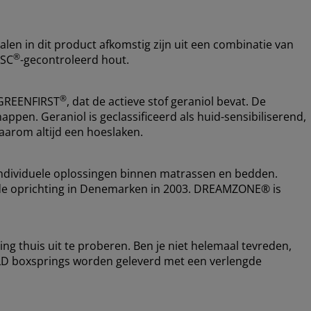
alen in dit product afkomstig zijn uit een combinatie van
®
FSC
-gecontroleerd hout.
®
 GREENFIRST
, dat de actieve stof geraniol bevat. De
appen. Geraniol is geclassificeerd als huid-sensibiliserend,
arom altijd een hoeslaken.
ndividuele oplossingen binnen matrassen en bedden.
nds de oprichting in Denemarken in 2003. DREAMZONE® is
ing thuis uit te proberen. Ben je niet helemaal tevreden,
OLD boxsprings worden geleverd met een verlengde