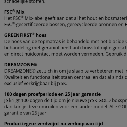
schadelijke stoffen.
®
FSC
Mix
®
Het FSC
Mix-label geeft aan dat al het hout en bosmateri
®
FSC
-gecertificeerde bossen, gerecycleerde bronnen en 
®
GREENFIRST
hoes
De hoes van de topmatras is behandeld met het biocide
behandeling met geraniol heeft anti-huisstofmijt eigensch
en direct huidcontact moet worden vermeden. Gebruik da
DREAMZONE®
DREAMZONE® zet zich in om je slaap te verbeteren met i
Kwaliteit en functionaliteit staan centraal en dat al si
exclusief verkrijgbaar bij JYSK.
100 dagen proefperiode en 25 jaar garantie
Je krijgt 100 dagen de tijd om je nieuwe JYSK GOLD boxspr
dan kun je deze omruilen voor een ander model. Alle G
garantie van 25 jaar.
Productiegeur verdwijnt na verloop van tijd