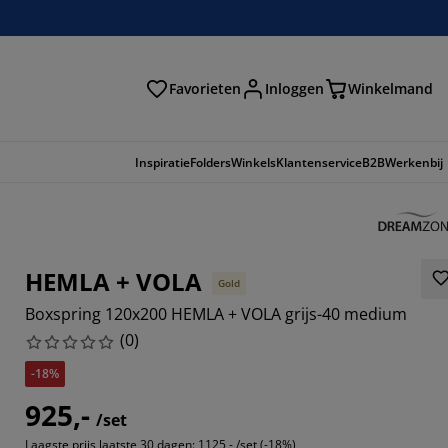
Favorieten
Inloggen
Winkelmand
n
Inspiratie
Folders
Winkels
Klantenservice
B2B
Werkenbij
HEMLA + VOLA
Gold
Boxspring 120x200 HEMLA + VOLA grijs-40 medium
(
0
)
-18%
925,-
/set
Laagste prijs laatste 30 dagen:
1125,- /set (-18%)