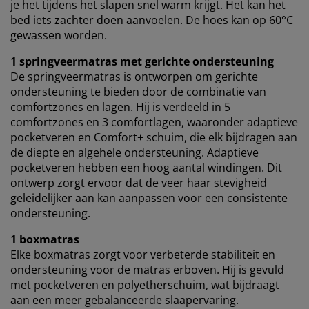
akkoord met alle drie de doeleinden. Lees meer over onze
je het tijdens het slapen snel warm krijgt. Het kan het
verzameling en verwerking van persoonsgegevens
en ons
bed iets zachter doen aanvoelen. De hoes kan op 60°C
cookiebeleid
.
gewassen worden.
1 springveermatras met gerichte ondersteuning
De springveermatras is ontworpen om gerichte
ondersteuning te bieden door de combinatie van
comfortzones en lagen. Hij is verdeeld in 5
comfortzones en 3 comfortlagen, waaronder adaptieve
pocketveren en Comfort+ schuim, die elk bijdragen aan
de diepte en algehele ondersteuning. Adaptieve
pocketveren hebben een hoog aantal windingen. Dit
ontwerp zorgt ervoor dat de veer haar stevigheid
geleidelijker aan kan aanpassen voor een consistente
ondersteuning.
1 boxmatras
Elke boxmatras zorgt voor verbeterde stabiliteit en
ondersteuning voor de matras erboven. Hij is gevuld
met pocketveren en polyetherschuim, wat bijdraagt
aan een meer gebalanceerde slaapervaring.