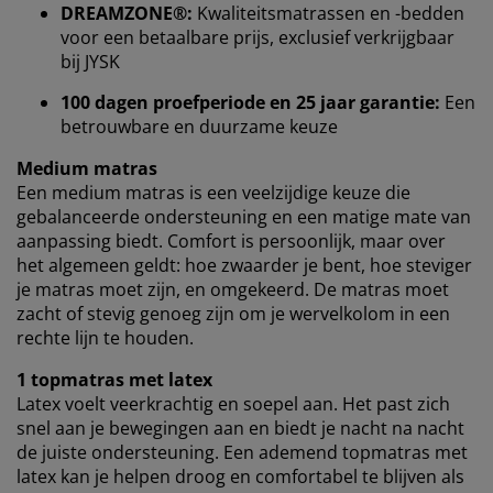
DREAMZONE®:
Kwaliteitsmatrassen en -bedden
voor een betaalbare prijs, exclusief verkrijgbaar
bij JYSK
100 dagen proefperiode en 25 jaar garantie:
Een
betrouwbare en duurzame keuze
Wij personaliseren jouw ervaring
Medium matras
Een medium matras is een veelzijdige keuze die
gebalanceerde ondersteuning en een matige mate van
Bij JYSK gebruiken we cookies en mobiele identificatoren om
aanpassing biedt. Comfort is persoonlijk, maar over
je een goede ervaring te bieden tijdens het bezoeken van
het algemeen geldt: hoe zwaarder je bent, hoe steviger
onze website. Cookies verzamelen informatie over jou om
je matras moet zijn, en omgekeerd. De matras moet
functionaliteit, statistieken en relevante marketing te
zacht of stevig genoeg zijn om je wervelkolom in een
waarborgen.
rechte lijn te houden.
Wanneer je marketingcookies accepteert, delen we je
1 topmatras met latex
browsergegevens met marketingpartners (zoals Google, Meta
Latex voelt veerkrachtig en soepel aan. Het past zich
en Tiktok) voor gepersonaliseerde en vaste advertenties. Je
snel aan je bewegingen aan en biedt je nacht na nacht
kunt meer lezen over de doeleinden via ''Aanpassen'' en je
de juiste ondersteuning. Een ademend topmatras met
toestemming op elk moment intrekken door op het cookie-
icoontje te klikken. Door op ''Alles accepteren'' te klikken, ga je
latex kan je helpen droog en comfortabel te blijven als