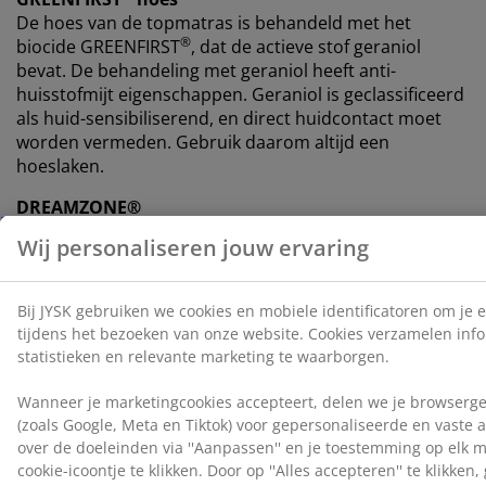
De hoes van de topmatras is behandeld met het
®
biocide GREENFIRST
, dat de actieve stof geraniol
bevat. De behandeling met geraniol heeft anti-
huisstofmijt eigenschappen. Geraniol is geclassificeerd
als huid-sensibiliserend, en direct huidcontact moet
worden vermeden. Gebruik daarom altijd een
hoeslaken.
DREAMZONE®
DREAMZONE® zet zich in om je slaap te verbeteren
met individuele oplossingen binnen matrassen en
bedden. Kwaliteit en functionaliteit staan centraal en
dat al sinds de oprichting in Denemarken in 2003.
DREAMZONE® is exclusief verkrijgbaar bij JYSK.
100 dagen proefperiode en 25 jaar garantie
Je krijgt 100 dagen de tijd om je nieuwe JYSK GOLD
boxspring thuis uit te proberen. Ben je niet helemaal
tevreden, dan kun je deze omruilen voor een ander
model. Alle GOLD boxsprings worden geleverd met een