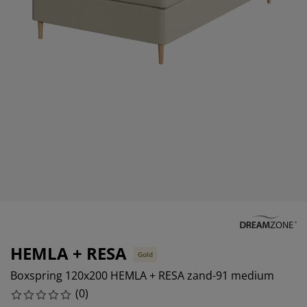
ubelonderhoud en accessoires
itenverlichting
rgordijnen
eslakens
dframes
rlichting
amfolie
amperen
edingkasten
edbodems
ishoud
cessoires
aapkamermeubels
ttenbodems
nderkamer
ndermatrassen
ssen en strijken
nderbedden
HEMLA + RESA
Gold
Boxspring 120x200 HEMLA + RESA zand-91 medium
(
0
)