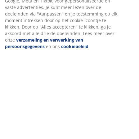
Google, Meta en Tiktok) voor gepersonaliseerde en
uitstraling voor je bed.
vaste advertenties. Je kunt meer lezen over de
doeleinden via ''Aanpassen'' en je toestemming op elk
FSC® 100%
moment intrekken door op het cookie-icoontje te
Het FSC® 100%-label geeft aan dat al het hout en de
klikken. Door op ''Alles accepteren'' te klikken, ga je
bosmaterialen in dit product afkomstig zijn uit
akkoord met alle drie de doeleinden. Lees meer over
verantwoord beheerde, FSC®-gecertificeerde bossen.
onze
verzameling en verwerking van
persoonsgegevens
en ons
cookiebeleid
.
Artikelnummer: 3557203
Montage-instructies
Specificaties
Beoordelingen
(
1
)