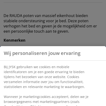
De RAUDA poten van massief eikenhout bieden
stabiele ondersteuning voor je bed. Deze poten
verhogen het bed en geven je de mogelijkheid om er
een persoonlijke touch aan te geven.
Kenmerken
Afmetingen:
H4 cm
Wij personaliseren jouw ervaring
Inhoud verpakking:
4
Massief eiken:
Stabiel en duurzaam
Bij JYSK gebruiken we cookies en mobiele
identificatoren om je een goede ervaring te bieden
FSC® 100%:
Het hout en de bosmaterialen in dit
tijdens het bezoeken van onze website. Cookies
product zijn afkomstig uit verantwoord beheerde,
verzamelen informatie over jou om functionaliteit,
FSC®-gecertificeerde bossen
statistieken en relevante marketing te waarborgen.
Massief eiken
Wanneer je marketingcookies accepteert, delen we je
Deze poten zijn gemaakt van massief eikenhout en
browsergegevens met marketingpartners (zoals
bieden stabiele ondersteuning en een natuurlijke