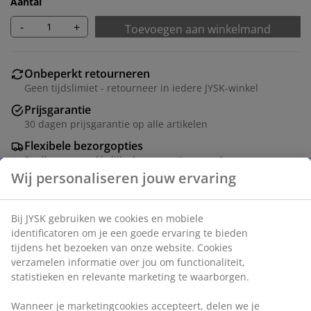
Aantal
-
+
Toevoegen aan winkelmand
Onbeperkt retourneren
Geen tijdslimiet - retourneer in iedere JYSK-winkel
Prijsgarantie
30 dagen prijsgarantie op alle artikelen
Flexibele bezorgopties
Snelle en gemakkelijke bezorgopties naar keuze
Dit is een speciale, afwijkende maat. In de winkel kan
deze maat voor je besteld worden.
Artikelnummer: 5531314
Montage-instructies