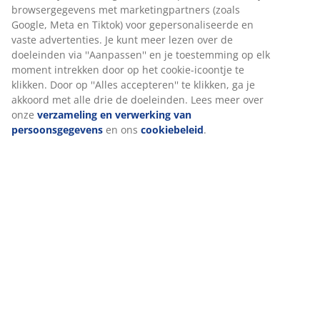
Specificaties
Wij personaliseren jouw ervaring
Bij JYSK gebruiken we cookies en mobiele identificatoren om je
Beoordelingen
een goede ervaring te bieden tijdens het bezoeken van onze
website. Cookies verzamelen informatie over jou om
(
8
)
functionaliteit, statistieken en relevante marketing te
waarborgen.
Levering
Wanneer je marketingcookies accepteert, delen we je
browsergegevens met marketingpartners (zoals Google, Meta e
Tiktok) voor gepersonaliseerde en vaste advertenties. Je kunt
meer lezen over de doeleinden via ''Aanpassen'' en je
toestemming op elk moment intrekken door op het cookie-
icoontje te klikken. Door op ''Alles accepteren'' te klikken, ga je
akkoord met alle drie de doeleinden. Lees meer over onze
verzameling en verwerking van persoonsgegevens
en ons
cookiebeleid
.