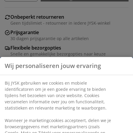
Onbeperkt retourneren
Geen tijdslimiet - retourneer in iedere JYSK-winkel
Prijsgarantie
30 dagen prijsgarantie op alle artikelen
Flexibele bezorgopties
Snelle en gemakkelijke bezorgopties naar keuze
Artikelnummer: 5530006
Montage-instructies
Specificaties