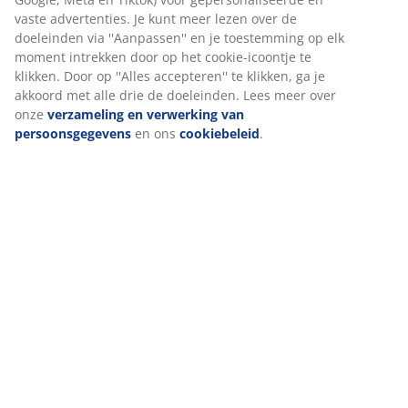
Beoordelingen
(
64
)
Levering
Wij personaliseren jouw ervaring
Bij JYSK gebruiken we cookies en mobiele identificatoren om je
ervaring te bieden tijdens het bezoeken van onze website. Cook
verzamelen informatie over jou om functionaliteit, statistieken 
marketing te waarborgen.
Wanneer je marketingcookies accepteert, delen we je browserg