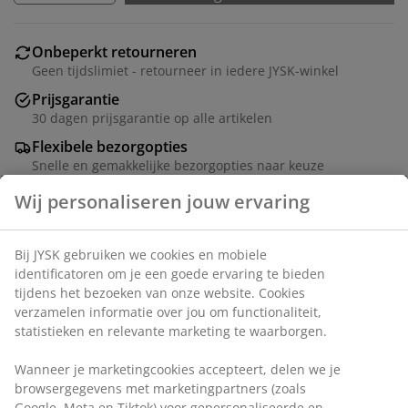
Onbeperkt retourneren
Geen tijdslimiet - retourneer in iedere JYSK-winkel
Prijsgarantie
30 dagen prijsgarantie op alle artikelen
Flexibele bezorgopties
Snelle en gemakkelijke bezorgopties naar keuze
Artikelnummer: 5530010
Montage-instructies
Specificaties