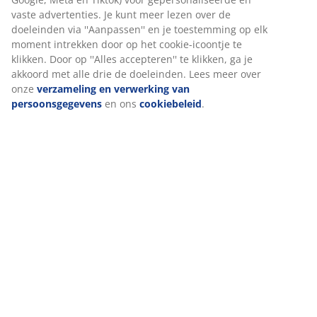
Beoordelingen
(
64
)
Levering
Wij personaliseren jouw ervaring
Bij JYSK gebruiken we cookies en mobiele identificatoren om je
ervaring te bieden tijdens het bezoeken van onze website. Cook
verzamelen informatie over jou om functionaliteit, statistieken 
marketing te waarborgen.
Wanneer je marketingcookies accepteert, delen we je browserg