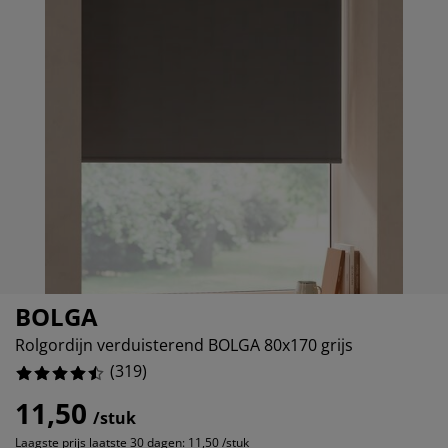
ubelonderhoud en accessoires
itenverlichting
8.808777429467085%
rgordijnen
eslakens
dframes
rlichting
4.38871473354232%
amfolie
mperen
edingkasten
edbodems
ishoud
2.19435736677116%
cessoires
aapkamermeubels
ttenbodems
nderkamer
3.761755485893417%
ndermatrassen
ssen en strijken
nderbedden
BOLGA
Rolgordijn verduisterend BOLGA 80x170 grijs
(
319
)
11,50
/stuk
Laagste prijs laatste 30 dagen:
11,50 /stuk