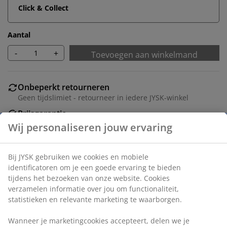
Click & Collect
Aantal
-
+
Toevoegen aan winkelmand
Onbeperkt retourneren
Geen tijdslimiet - retourneer in iedere JYSK-winkel
Prijsgarantie
30 dagen prijsgarantie op alle artikelen
Flexibele bezorgopties
Snelle en gemakkelijke bezorgopties naar keuze
Artikelnummer: 5530841
Montage-instructies