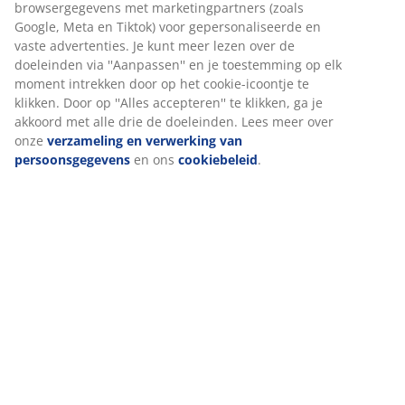
Specificaties
Beoordelingen
(
613
)
Wij personaliseren jouw ervaring
Levering
Bij JYSK gebruiken we cookies en mobiele identificatoren om je 
goede ervaring te bieden tijdens het bezoeken van onze website
Cookies verzamelen informatie over jou om functionaliteit, stati
en relevante marketing te waarborgen.
Wanneer je marketingcookies accepteert, delen we je browserg
met marketingpartners (zoals Google, Meta en Tiktok) voor
gepersonaliseerde en vaste advertenties. Je kunt meer lezen ov
doeleinden via ''Aanpassen'' en je toestemming op elk moment
intrekken door op het cookie-icoontje te klikken. Door op ''Alles