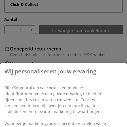
Click & Collect
Aantal
-
+
Toevoegen aan winkelmand
Onbeperkt retourneren
Geen tijdslimiet - retourneer in iedere JYSK-winkel
Prijsgarantie
30 dagen prijsgarantie op alle artikelen
Flexibele bezorgopties
Snelle en gemakkelijke bezorgopties naar keuze
Artikelnummer: 5530867
Montage-instructies