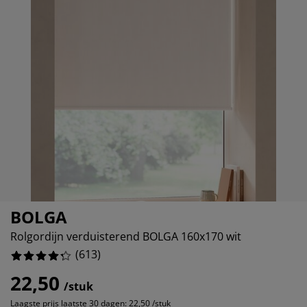
ubelonderhoud en accessoires
itenverlichting
6.476345840130506%
rgordijnen
eslakens
dframes
rlichting
6.035889070146819%
amfolie
mperen
edingkasten
edbodems
ishoud
3.915171288743882%
cessoires
aapkamermeubels
ttenbodems
nderkamer
6.688417618270799%
ndermatrassen
ssen en strijken
nderbedden
BOLGA
Rolgordijn verduisterend BOLGA 160x170 wit
(
613
)
22,50
/stuk
Laagste prijs laatste 30 dagen:
22,50 /stuk