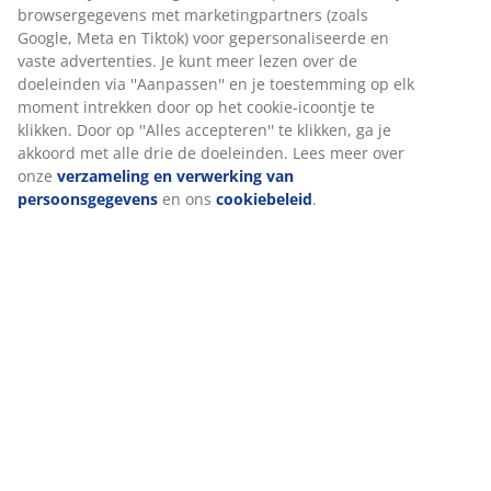
Specificaties
Beoordelingen
(
611
)
Levering