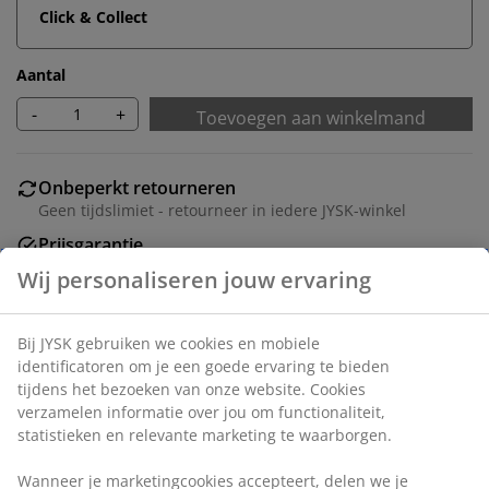
Click & Collect
Aantal
-
+
Toevoegen aan winkelmand
Onbeperkt retourneren
Geen tijdslimiet - retourneer in iedere JYSK-winkel
Prijsgarantie
30 dagen prijsgarantie op alle artikelen
Flexibele bezorgopties
Snelle en gemakkelijke bezorgopties naar keuze
Artikelnummer: 5530829
Montage-instructies