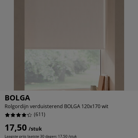
ubelonderhoud en accessoires
itenverlichting
16.53027823240589%
rgordijnen
eslakens
dframes
rlichting
6.055646481178396%
amfolie
mperen
edingkasten
edbodems
ishoud
3.927986906710311%
cessoires
aapkamermeubels
ttenbodems
nderkamer
6.710310965630114%
ndermatrassen
ssen en strijken
nderbedden
BOLGA
Rolgordijn verduisterend BOLGA 120x170 wit
(
611
)
17,50
/stuk
Laagste prijs laatste 30 dagen:
17,50 /stuk