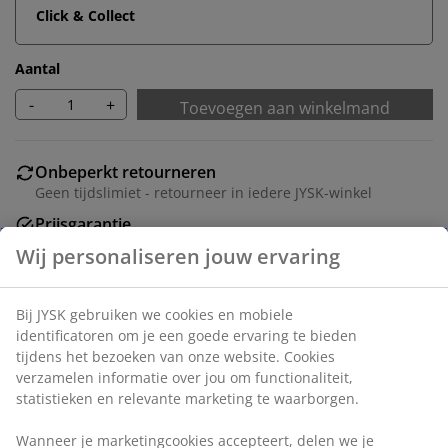
Click & Collect
Aantal
-
+
Toevoegen aan winkelmand
Onbeperkt retourneren
Geen tijdslimiet - retourneer in iedere JYSK-winkel
Prijsgarantie
30 dagen prijsgarantie op alle artikelen
Flexibele bezorgopties
Snelle en gemakkelijke bezorgopties naar keuze
Artikelnummer: 5530828
Montage-instructies