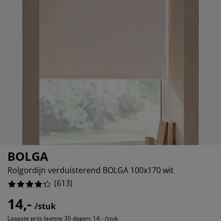
ubelonderhoud en accessoires
itenverlichting
16.476345840130506%
rgordijnen
eslakens
dframes
rlichting
6.035889070146819%
amfolie
mperen
edingkasten
edbodems
ishoud
3.915171288743882%
cessoires
aapkamermeubels
ttenbodems
nderkamer
6.688417618270799%
ndermatrassen
ssen en strijken
nderbedden
BOLGA
Rolgordijn verduisterend BOLGA 100x170 wit
(
613
)
14,-
/stuk
Laagste prijs laatste 30 dagen:
14,- /stuk