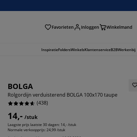
Favorieten
Inloggen
Winkelmand
n
Inspiratie
Folders
Winkels
Klantenservice
B2B
Werkenbij
BOLGA
Rolgordijn verduisterend BOLGA 100x170 taupe
(
438
)
14,-
/stuk
Laagste prijs laatste 30 dagen:
14,- /stuk
397%
Normale verkoopprijs:
24,99 /stuk