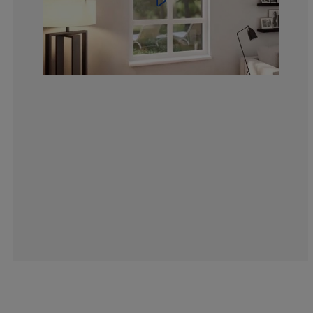
13.69863013698
4.337899543378
1.82648401826
4.10958904109