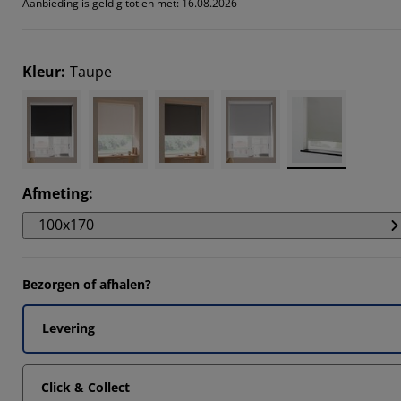
Aanbieding is geldig tot en met: 16.08.2026
6301%
995%
Kleur
:
Taupe
484%
589%
Afmeting
:
100x170
Bezorgen of afhalen?
Levering
Click & Collect