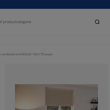
Zoeke
jn verduisterend BOLGA 100x170 taupe
76.02739726027