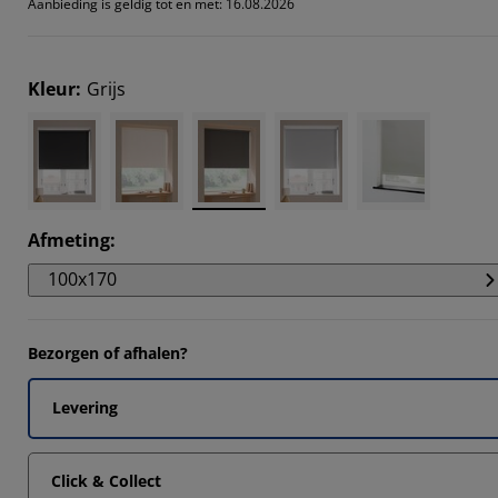
Aanbieding is geldig tot en met: 16.08.2026
7085%
232%
Kleur
:
Grijs
116%
417%
Afmeting
:
100x170
Bezorgen of afhalen?
Levering
Click & Collect