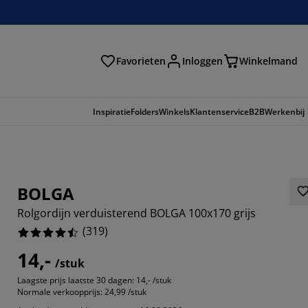
Favorieten
Inloggen
Winkelmand
n
Inspiratie
Folders
Winkels
Klantenservice
B2B
Werkenbij
BOLGA
Rolgordijn verduisterend BOLGA 100x170 grijs
(
319
)
14,-
/stuk
Laagste prijs laatste 30 dagen:
14,- /stuk
603%
Normale verkoopprijs:
24,99 /stuk