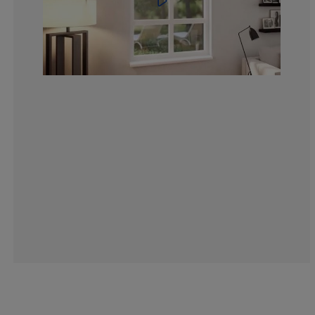
18.80877742946
4.38871473354
2.19435736677
3.761755485893