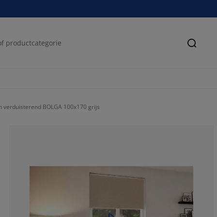
Zoeke
jn verduisterend BOLGA 100x170 grijs
70.84639498432