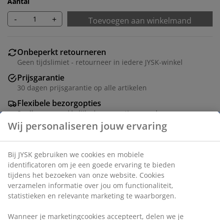
Aantal
-
+
Toevoegen aan winkelmand
Onbeperkt retourneren
Geen tijdslimiet - retourneer in iedere JYSK-winkel
Prijsgarantie
30 dagen prijsgarantie op alle artikelen
Flexibele bezorgopties
Snelle en gemakkelijke bezorgopties naar keuze
Dit is een speciale, afwijkende maat. In de winkel kan
deze maat voor je besteld worden.
Artikelnummer: 5531515
Montage-instructies