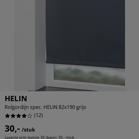
eubelonderhoud en accessoires
uitenverlichting
orgordijnen
oeslakens
edframes
rlichting
%
aamfolie
amperen
ledingkasten
edbodems
uishoud
ccessoires
laapkamermeubels
attenbodems
inderkamer
4%
indermatrassen
assen en strijken
inderbedden
HELIN
Rolgordijn spec. HELIN 82x190 grijs
(
12
)
30,-
/stuk
Laagste prijs laatste 30 dagen:
30,- /stuk