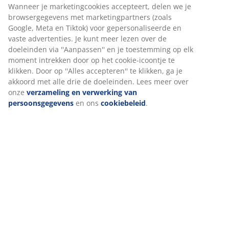
Wanneer je marketingcookies accepteert, delen we je
Montage-instructies
browsergegevens met marketingpartners (zoals
Google, Meta en Tiktok) voor gepersonaliseerde en
vaste advertenties. Je kunt meer lezen over de
doeleinden via ''Aanpassen'' en je toestemming op elk
Specificaties
moment intrekken door op het cookie-icoontje te
klikken. Door op ''Alles accepteren'' te klikken, ga je
akkoord met alle drie de doeleinden. Lees meer over
onze
verzameling en verwerking van
Beoordelingen
persoonsgegevens
en ons
cookiebeleid
.
(
12
)
Levering