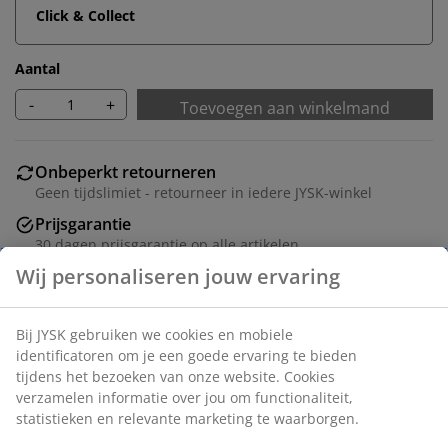
Click & Collect
Aantal
-
+
Toevoegen aan winkelmand
Onbeperkt retourneren
Geen tijdslimiet - retourneer in iedere JYSK-winkel
Prijsgarantie
30 dagen prijsgarantie op alle artikelen
Wij personaliseren jouw ervaring
Flexibele bezorgopties
Snelle en gemakkelijke bezorgopties naar keuze
Bij JYSK gebruiken we cookies en mobiele
identificatoren om je een goede ervaring te bieden
Dit zijn speciale, afwijkende maten. Dit rolgordijn kan in
tijdens het bezoeken van onze website. Cookies
de winkel voor je worden besteld.
verzamelen informatie over jou om functionaliteit,
statistieken en relevante marketing te waarborgen.
Artikelnummer: 5531704