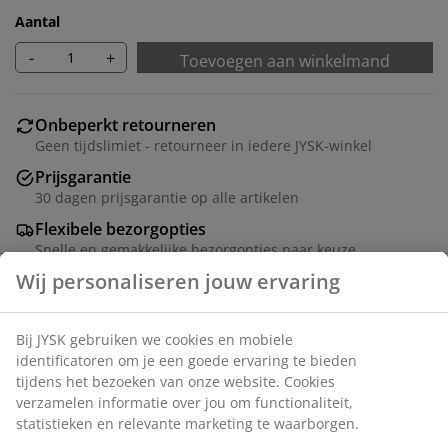
Aantal
-
+
Toevoegen aan winkelmand
Onbeperkt retourneren
Geen tijdslimiet - retourneer in iedere JYSK-winkel
Prijsgarantie
30 dagen prijsgarantie op alle artikelen
Flexibele bezorgopties
Snelle en gemakkelijke bezorgopties naar keuze
Dit veelzijdige, koordloze plisségordijn kan aan de
boven- en onderkant worden versteld. Hiermee kun je
een perfecte balans creëren tussen het licht en de
privacy in je woning. Kan in de breedte worden
ingekort. B90 x H130 cm