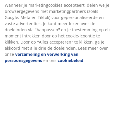
Artikelnummer: 5529720
Montage-instructies
Specificaties
Wij personaliseren jouw ervaring
Beoordelingen
(
136
)
Bij JYSK gebruiken we cookies en mobiele identificatoren om je 
goede ervaring te bieden tijdens het bezoeken van onze website
Cookies verzamelen informatie over jou om functionaliteit,
statistieken en relevante marketing te waarborgen.
Levering
Wanneer je marketingcookies accepteert, delen we je
browsergegevens met marketingpartners (zoals Google, Meta e
Tiktok) voor gepersonaliseerde en vaste advertenties. Je kunt m
lezen over de doeleinden via ''Aanpassen'' en je toestemming op
moment intrekken door op het cookie-icoontje te klikken. Door o