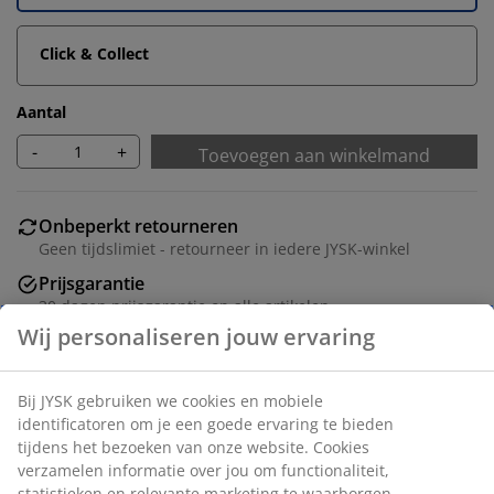
Click & Collect
Aantal
-
+
Toevoegen aan winkelmand
Onbeperkt retourneren
Geen tijdslimiet - retourneer in iedere JYSK-winkel
Prijsgarantie
30 dagen prijsgarantie op alle artikelen
Flexibele bezorgopties
Snelle en gemakkelijke bezorgopties naar keuze
Dit veelzijdige, koordloze plisségordijn kan aan de
boven- en onderkant worden versteld. Hiermee kun je
een perfecte balans creëren tussen het licht en de