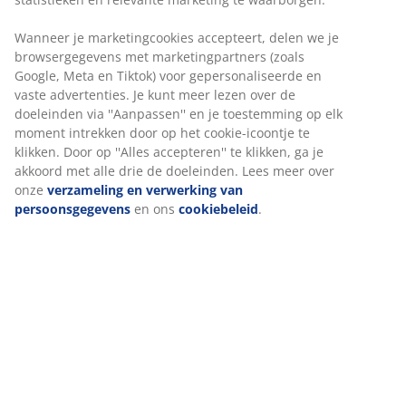
privacy in je woning. Kan in de breedte worden
ingekort. B90 x H130 cm
Artikelnummer: 5529713
Montage-instructies
Specificaties
Beoordelingen
(
101
)
Levering