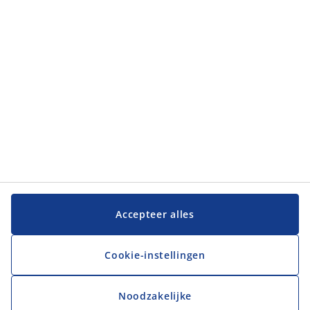
Klantenservice
Klantenservice
JYSK
JYSK
Hoofdkantoor
Volg JYSK