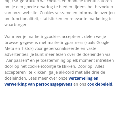
privacy in je woning. Kan in de breedte worden
ingekort. B120 x H130 cm
Wanneer je marketingcookies accepteert, delen we je
browsergegevens met marketingpartners (zoals
Google, Meta en Tiktok) voor gepersonaliseerde en
Artikelnummer: 5529716
vaste advertenties. Je kunt meer lezen over de
doeleinden via ''Aanpassen'' en je toestemming op elk
Montage-instructies
moment intrekken door op het cookie-icoontje te
klikken. Door op ''Alles accepteren'' te klikken, ga je
akkoord met alle drie de doeleinden. Lees meer over
onze
verzameling en verwerking van
Specificaties
persoonsgegevens
en ons
cookiebeleid
.
Beoordelingen
(
101
)
Levering