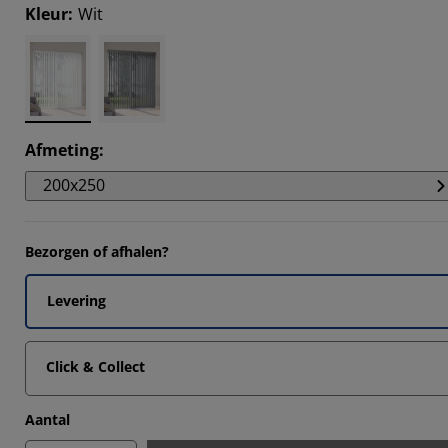
6783%
Kleur
:
Wit
8536%
6549%
883%
Afmeting
:
200x250
Bezorgen of afhalen?
Levering
Click & Collect
Aantal