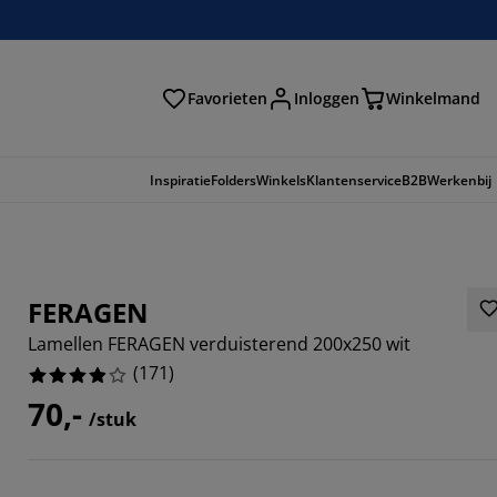
Favorieten
Inloggen
Winkelmand
n
Inspiratie
Folders
Winkels
Klantenservice
B2B
Werkenbij
FERAGEN
Lamellen FERAGEN verduisterend 200x250 wit
(
171
)
70,-
/stuk
9294%