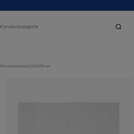
Zoeke
EN verduisterend 200x250 wit
45.61403508771