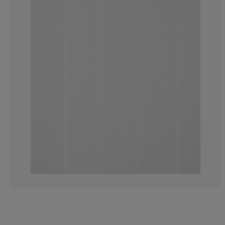
25.73099415204
11.69590643274
7.60233918128
9.35672514619