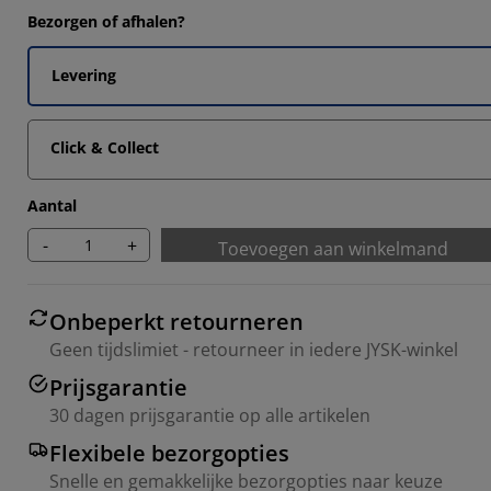
Bezorgen of afhalen?
Levering
Click & Collect
Aantal
-
+
Toevoegen aan winkelmand
Onbeperkt retourneren
Geen tijdslimiet - retourneer in iedere JYSK-winkel
Prijsgarantie
30 dagen prijsgarantie op alle artikelen
Flexibele bezorgopties
Snelle en gemakkelijke bezorgopties naar keuze