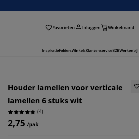
Favorieten
Inloggen
Winkelmand
n
Inspiratie
Folders
Winkels
Klantenservice
B2B
Werkenbij
Houder lamellen voor verticale
lamellen 6 stuks wit
(
4
)
2,75
/pak