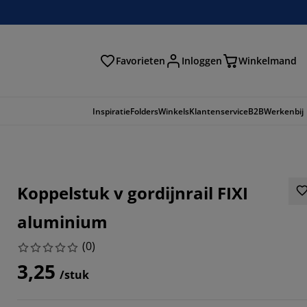
Favorieten
Inloggen
Winkelmand
n
Inspiratie
Folders
Winkels
Klantenservice
B2B
Werkenbij
Koppelstuk v gordijnrail FIXI
aluminium
(
0
)
3,25
/stuk