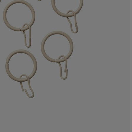
0%
0%
0%
100%