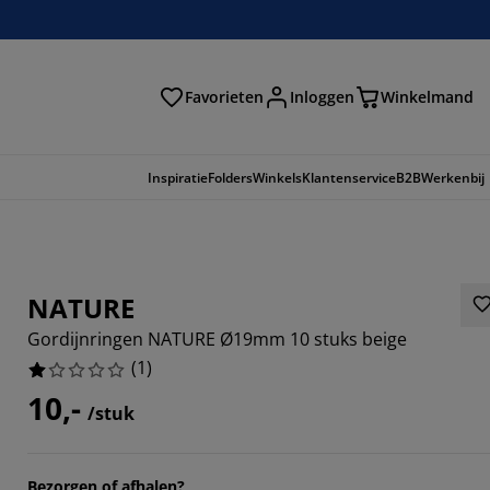
Favorieten
Inloggen
Winkelmand
n
Inspiratie
Folders
Winkels
Klantenservice
B2B
Werkenbij
NATURE
Gordijnringen NATURE Ø19mm 10 stuks beige
(
1
)
10,-
/stuk
Bezorgen of afhalen?