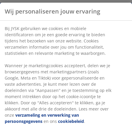
Wij personaliseren jouw ervaring
Artikelnummer: 5239300
Bij JYSK gebruiken we cookies en mobiele
identificatoren om je een goede ervaring te bieden
Specificaties
tijdens het bezoeken van onze website. Cookies
verzamelen informatie over jou om functionaliteit,
statistieken en relevante marketing te waarborgen.
Beoordelingen
Wanneer je marketingcookies accepteert, delen we je
(
1
)
browsergegevens met marketingpartners (zoals
Google, Meta en Tiktok) voor gepersonaliseerde en
vaste advertenties. Je kunt meer lezen over de
doeleinden via ''Aanpassen'' en je toestemming op elk
Levering
moment intrekken door op het cookie-icoontje te
klikken. Door op ''Alles accepteren'' te klikken, ga je
akkoord met alle drie de doeleinden. Lees meer over
onze
verzameling en verwerking van
persoonsgegevens
en ons
cookiebeleid
.