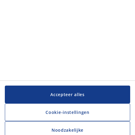
Klantenservice
Klantenservice
JYSK
JYSK
Hoofdkantoor
Volg JYSK
Accepteer alles
Cookie-instellingen
Noodzakelijke