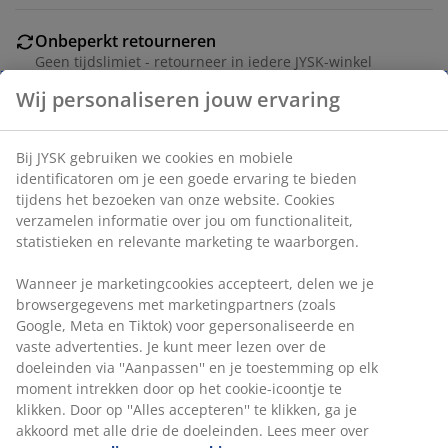
Onbeperkt retourneren
Geen tijdslimiet - retourneer in iedere JYSK-winkel
Prijsgarantie
Wij personaliseren jouw ervaring
30 dagen prijsgarantie op alle artikelen
Flexibele bezorgopties
Bij JYSK gebruiken we cookies en mobiele
Snelle en gemakkelijke bezorgopties naar keuze
identificatoren om je een goede ervaring te bieden
tijdens het bezoeken van onze website. Cookies
verzamelen informatie over jou om functionaliteit,
statistieken en relevante marketing te waarborgen.
Artikelnummer: 5201891
Wanneer je marketingcookies accepteert, delen we je
browsergegevens met marketingpartners (zoals
Google, Meta en Tiktok) voor gepersonaliseerde en
Specificaties
vaste advertenties. Je kunt meer lezen over de
doeleinden via ''Aanpassen'' en je toestemming op elk
moment intrekken door op het cookie-icoontje te
klikken. Door op ''Alles accepteren'' te klikken, ga je
Beoordelingen
akkoord met alle drie de doeleinden. Lees meer over
(
3
)