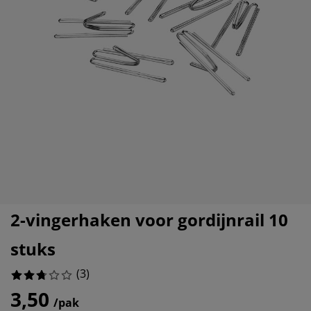
eubelonderhoud en accessoires
uitenverlichting
orgordijnen
oeslakens
edframes
rlichting
aamfolie
amperen
ledingkasten
edbodems
uishoud
ccessoires
%
laapkamermeubels
attenbodems
inderkamer
%
indermatrassen
assen en strijken
inderbedden
2-vingerhaken voor gordijnrail 10
stuks
(
3
)
3,50
/pak