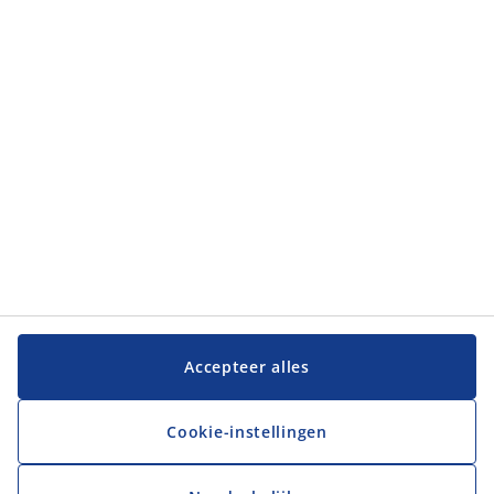
Categorieën
Klantenservice
Klantenservice
JYSK
JYSK
Hoofdkantoor
Volg JYSK
Accepteer alles
Cookie-instellingen