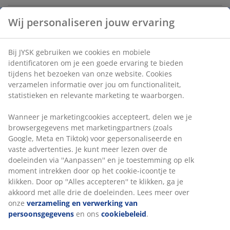
Wij personaliseren jouw ervaring
Artikelnummer: 5235804
Bij JYSK gebruiken we cookies en mobiele
identificatoren om je een goede ervaring te bieden
Specificaties
tijdens het bezoeken van onze website. Cookies
verzamelen informatie over jou om functionaliteit,
statistieken en relevante marketing te waarborgen.
Beoordelingen
Wanneer je marketingcookies accepteert, delen we je
browsergegevens met marketingpartners (zoals
(
9
)
Google, Meta en Tiktok) voor gepersonaliseerde en
vaste advertenties. Je kunt meer lezen over de
doeleinden via ''Aanpassen'' en je toestemming op elk
moment intrekken door op het cookie-icoontje te
Levering
klikken. Door op ''Alles accepteren'' te klikken, ga je
akkoord met alle drie de doeleinden. Lees meer over
onze
verzameling en verwerking van
persoonsgegevens
en ons
cookiebeleid
.