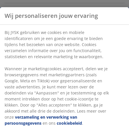
Wij personaliseren jouw ervaring
Artikelnummer: 3630059
Montage-instructies
Bij JYSK gebruiken we cookies en mobiele
identificatoren om je een goede ervaring te bieden
tijdens het bezoeken van onze website. Cookies
verzamelen informatie over jou om functionaliteit,
Specificaties
statistieken en relevante marketing te waarborgen.
Wanneer je marketingcookies accepteert, delen we je
browsergegevens met marketingpartners (zoals
Beoordelingen
Google, Meta en Tiktok) voor gepersonaliseerde en
(
11
)
vaste advertenties. Je kunt meer lezen over de
doeleinden via ''Aanpassen'' en je toestemming op elk
moment intrekken door op het cookie-icoontje te
klikken. Door op ''Alles accepteren'' te klikken, ga je
Levering
akkoord met alle drie de doeleinden. Lees meer over
onze
verzameling en verwerking van
persoonsgegevens
en ons
cookiebeleid
.