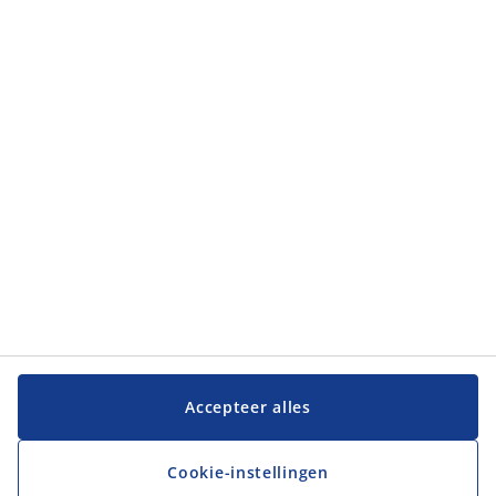
Categorieën
Categorieën
Klantenservice
Klantenservice
JYSK
JYSK
Hoofdkantoor
Volg JYSK
Accepteer alles
Cookie-instellingen