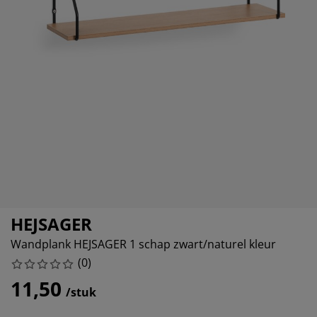
ubelonderhoud en accessoires
itenverlichting
rgordijnen
eslakens
dframes
rlichting
amfolie
mperen
edingkasten
edbodems
ishoud
cessoires
aapkamermeubels
ttenbodems
nderkamer
ndermatrassen
ssen en strijken
nderbedden
HEJSAGER
Wandplank HEJSAGER 1 schap zwart/naturel kleur
(
0
)
11,50
/stuk