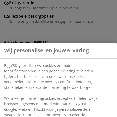
Prijsgarantie
30 dagen prijsgarantie op alle artikelen
Flexibele bezorgopties
Snelle en gemakkelijke bezorgopties naar keuze
Artikelnummer: 3680114
Montage-instructies
Specificaties
Beoordelingen
(
0
)