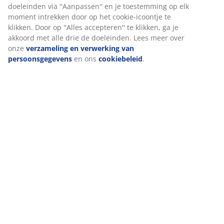
Levering
Wij personaliseren jouw ervaring
Bij JYSK gebruiken we cookies en mobiele identificatoren om je 
goede ervaring te bieden tijdens het bezoeken van onze website
Cookies verzamelen informatie over jou om functionaliteit, stati
en relevante marketing te waarborgen.
Wanneer je marketingcookies accepteert, delen we je browserg
met marketingpartners (zoals Google, Meta en Tiktok) voor
gepersonaliseerde en vaste advertenties. Je kunt meer lezen ov
doeleinden via ''Aanpassen'' en je toestemming op elk moment 
door op het cookie-icoontje te klikken. Door op ''Alles accepteren'
klikken, ga je akkoord met alle drie de doeleinden. Lees meer ov
verzameling en verwerking van persoonsgegevens
en ons
cookiebeleid
.