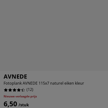
ubelonderhoud en accessoires
itenverlichting
8.333333333333332%
rgordijnen
eslakens
dframes
rlichting
8.333333333333332%
amfolie
mperen
edingkasten
edbodems
ishoud
0%
cessoires
aapkamermeubels
ttenbodems
nderkamer
8.333333333333332%
ndermatrassen
ssen en strijken
nderbedden
AVNEDE
Fotoplank AVNEDE 115x7 naturel eiken kleur
(
12
)
Nieuwe verlaagde prijs
6,50
/stuk