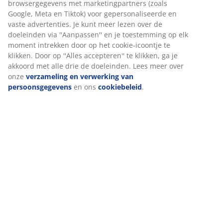
Specificaties
Beoordelingen
(
12
)
Wij personaliseren jouw ervaring
Bij JYSK gebruiken we cookies en mobiele identificatoren om je 
Levering
goede ervaring te bieden tijdens het bezoeken van onze website
Cookies verzamelen informatie over jou om functionaliteit,
statistieken en relevante marketing te waarborgen.
Wanneer je marketingcookies accepteert, delen we je
browsergegevens met marketingpartners (zoals Google, Meta e
Tiktok) voor gepersonaliseerde en vaste advertenties. Je kunt m
lezen over de doeleinden via ''Aanpassen'' en je toestemming op
moment intrekken door op het cookie-icoontje te klikken. Door o
''Alles accepteren'' te klikken, ga je akkoord met alle drie de
doeleinden. Lees meer over onze
verzameling en verwerking v