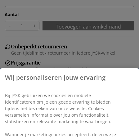
Aantal
-
+
Toevoegen aan winkelmand
Onbeperkt retourneren
Geen tijdslimiet - retourneer in iedere JYSK-winkel
Prijsgarantie
30 dagen prijsgarantie op alle artikelen
Flexibele bezorgopties
Snelle en gemakkelijke bezorgopties naar keuze
Artikelnummer: 3670333
Montage-instructies