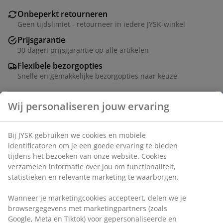
Onbeperkt retourneren
Geen tijdslimiet - retourneer in iedere JYSK-winkel
Prijsgarantie
30 dagen prijsgarantie op alle artikelen
Flexibele bezorgopties
Snelle en gemakkelijke bezorgopties naar keuze
Artikelnummer: 3690504
Montage-instructies
Specificaties
Beoordelingen