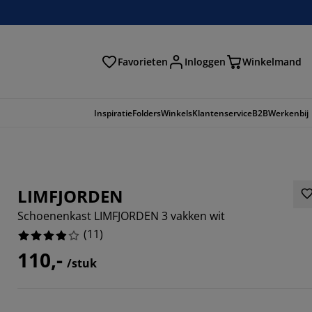
Favorieten
Inloggen
Winkelmand
n
Inspiratie
Folders
Winkels
Klantenservice
B2B
Werkenbij
LIMFJORDEN
Schoenenkast LIMFJORDEN 3 vakken wit
(
11
)
110,-
/stuk
4545%