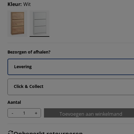
18183%
Kleur
:
Wit
18183%
18183%
Bezorgen of afhalen?
Levering
Click & Collect
Aantal
-
+
Toevoegen aan winkelmand
Onbeperkt retourneren