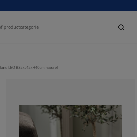
Zoeke
and LEO B32xL42xH40cm naturel
100%