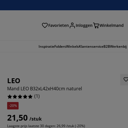
Favorieten
Inloggen
Winkelmand
n
Inspiratie
Folders
Winkels
Klantenservice
B2B
Werkenbij
LEO
Mand LEO B32xL42xH40cm naturel
(
1
)
-20%
21,50
/stuk
Laagste prijs laatste 30 dagen:
26,99 /stuk (-20%)