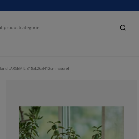
Zoeke
and LARSEMIL B18xL26xH12cm naturel