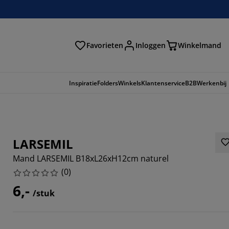
Favorieten
Inloggen
Winkelmand
n
Inspiratie
Folders
Winkels
Klantenservice
B2B
Werkenbij
LARSEMIL
Mand LARSEMIL B18xL26xH12cm naturel
(
0
)
6,-
/stuk