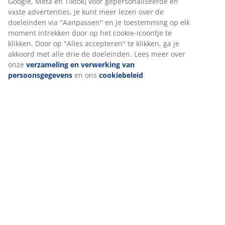
(
2
)
Wij personaliseren jouw ervaring
Levering
Bij JYSK gebruiken we cookies en mobiele identificatoren om je 
goede ervaring te bieden tijdens het bezoeken van onze website
Cookies verzamelen informatie over jou om functionaliteit,
statistieken en relevante marketing te waarborgen.
Wanneer je marketingcookies accepteert, delen we je
browsergegevens met marketingpartners (zoals Google, Meta e
Tiktok) voor gepersonaliseerde en vaste advertenties. Je kunt m
lezen over de doeleinden via ''Aanpassen'' en je toestemming o
elk moment intrekken door op het cookie-icoontje te klikken. Do
op ''Alles accepteren'' te klikken, ga je akkoord met alle drie de
doeleinden. Lees meer over onze
verzameling en verwerking v
persoonsgegevens
en ons
cookiebeleid
.