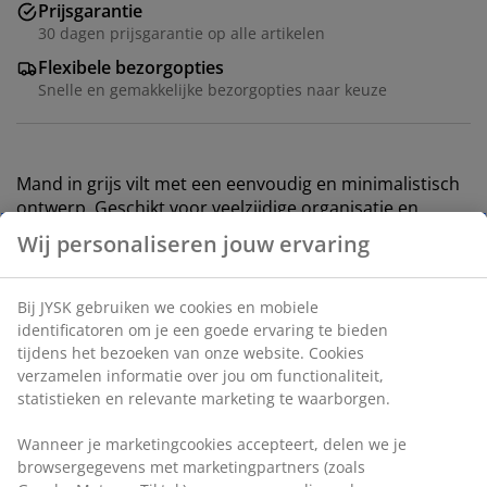
Prijsgarantie
30 dagen prijsgarantie op alle artikelen
Flexibele bezorgopties
Snelle en gemakkelijke bezorgopties naar keuze
Mand in grijs vilt met een eenvoudig en minimalistisch
ontwerp. Geschikt voor veelzijdige organisatie en
opslag in huis. B25 x L33 x H14 cm
Artikelnummer: 4912535
Specificaties
Beoordelingen