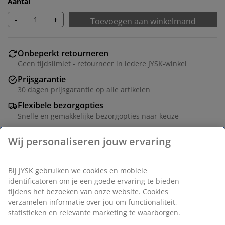
Aantal
-
+
Toevoegen aan winkelmand
Onbeperkt retourneren
Geen tijdslimiet - retourneer in iedere JYSK-winkel
Prijsgarantie
30 dagen prijsgarantie op alle artikelen
Flexibele bezorgopties
Snelle en gemakkelijke bezorgopties naar keuze
Grijze mand met een stabiel en ruim ontwerp, ideaal
voor het opbergen van allerlei spullen thuis of op
kantoor. Het past goed op planken of in kasten en
heeft een stalen handgreep voor gemakkelijke toegang.
B32 x L28 x H30 cm