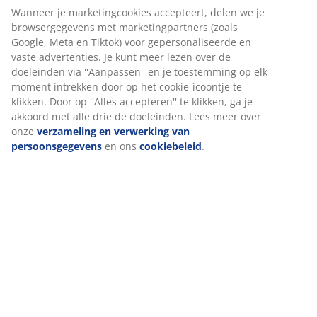
Artikelnummer: 4912824
Specificaties
Beoordelingen
(
16
)
Wij personaliseren jouw ervaring
Levering
Bij JYSK gebruiken we cookies en mobiele identificatoren om je 
goede ervaring te bieden tijdens het bezoeken van onze website
Cookies verzamelen informatie over jou om functionaliteit, stati
en relevante marketing te waarborgen.
Wanneer je marketingcookies accepteert, delen we je browserg
met marketingpartners (zoals Google, Meta en Tiktok) voor