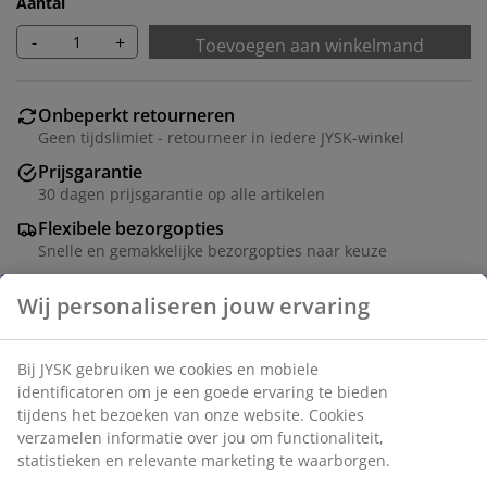
Aantal
-
+
Toevoegen aan winkelmand
Onbeperkt retourneren
Geen tijdslimiet - retourneer in iedere JYSK-winkel
Prijsgarantie
30 dagen prijsgarantie op alle artikelen
Flexibele bezorgopties
Snelle en gemakkelijke bezorgopties naar keuze
Grijze mand met een stabiel en ruim ontwerp, ideaal
voor het opbergen van allerlei spullen thuis of op
kantoor. Past goed op planken of in kasten en heeft
een stalen handvat voor gemakkelijke toegang. B32 x
L27 x H20 cm