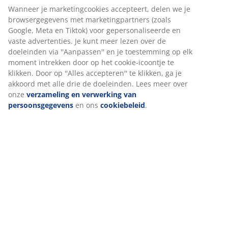
Artikelnummer: 4912825
Wij personaliseren jouw ervaring
Specificaties
Bij JYSK gebruiken we cookies en mobiele identificatoren om je
een goede ervaring te bieden tijdens het bezoeken van onze
website. Cookies verzamelen informatie over jou om
functionaliteit, statistieken en relevante marketing te
Beoordelingen
waarborgen.
(
6
)
Wanneer je marketingcookies accepteert, delen we je
browsergegevens met marketingpartners (zoals Google, Meta e
Tiktok) voor gepersonaliseerde en vaste advertenties. Je kunt
Levering
meer lezen over de doeleinden via ''Aanpassen'' en je
toestemming op elk moment intrekken door op het cookie-
icoontje te klikken. Door op ''Alles accepteren'' te klikken, ga je
akkoord met alle drie de doeleinden. Lees meer over onze
verzameling en verwerking van persoonsgegevens
en ons
cookiebeleid
.