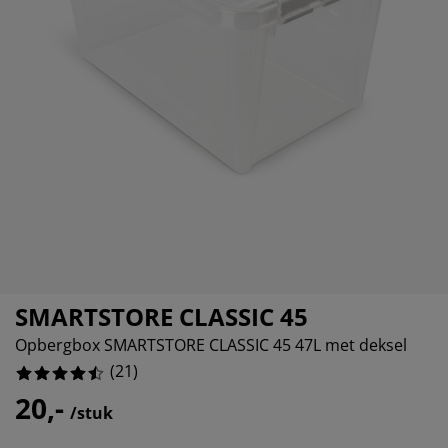
ubelonderhoud en accessoires
523809523809524%
itenverlichting
rgordijnen
eslakens
dframes
rlichting
761904761904762%
amfolie
mperen
edingkasten
edbodems
ishoud
761904761904762%
cessoires
aapkamermeubels
ttenbodems
nderkamer
761904761904762%
ndermatrassen
ssen en strijken
nderbedden
SMARTSTORE CLASSIC 45
Opbergbox SMARTSTORE CLASSIC 45 47L met deksel
(
21
)
20,-
/stuk