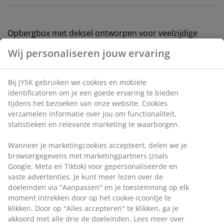
Opbergbox met deksel ontworpen voor veelzijdige
opslag en organisatie in huis. Gemaakt van duurzaam,
transparant kunststof waardoor de inhoud gemakkelijk
te zien is. De box is stapelbaar en klemhandvatten
houden het deksel op zijn plaats. Inhoud van 47 liter.
B39 x L59 x H31 cm
Artikelnummer: 4921500
Specificaties
Wij personaliseren jouw ervaring
Beoordelingen
(
21
)
Bij JYSK gebruiken we cookies en mobiele identificatoren om je 