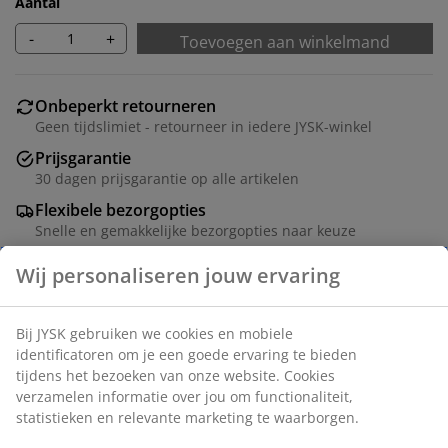
Aantal
-
+
Toevoegen aan winkelmand
Onbeperkt retourneren
Geen tijdslimiet - retourneer in iedere JYSK-winkel
Prijsgarantie
30 dagen prijsgarantie op alle artikelen
Flexibele bezorgopties
Snelle en gemakkelijke bezorgopties naar keuze
Opbergbox van duurzaam, groen kunststof met een
inhoud van 15 liter. Inclusief een bijpassend deksel om
de inhoud tegen stof te beschermen. B29 x L38 x H22
cm
Artikelnummer: 4912858