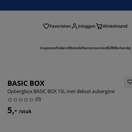
Favorieten
Inloggen
Winkelmand
n
Inspiratie
Folders
Winkels
Klantenservice
B2B
Werkenbij
BASIC BOX
Opbergbox BASIC BOX 15L met deksel aubergine
(
0
)
5,-
/stuk