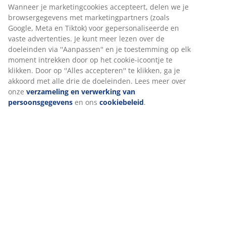
Artikelnummer: 4911692
Wanneer je marketingcookies accepteert, delen we je
browsergegevens met marketingpartners (zoals
Google, Meta en Tiktok) voor gepersonaliseerde en
vaste advertenties. Je kunt meer lezen over de
Specificaties
doeleinden via ''Aanpassen'' en je toestemming op elk
moment intrekken door op het cookie-icoontje te
klikken. Door op ''Alles accepteren'' te klikken, ga je
akkoord met alle drie de doeleinden. Lees meer over
Beoordelingen
onze
verzameling en verwerking van
persoonsgegevens
en ons
cookiebeleid
.
(
8
)
Levering