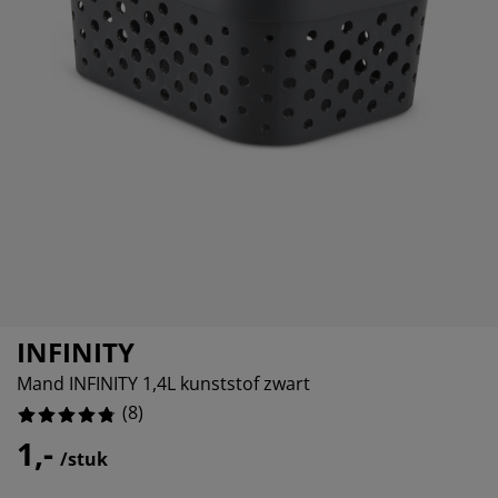
eubelonderhoud en accessoires
uitenverlichting
orgordijnen
oeslakens
edframes
rlichting
aamfolie
amperen
ledingkasten
edbodems
uishoud
ccessoires
laapkamermeubels
attenbodems
inderkamer
indermatrassen
assen en strijken
inderbedden
INFINITY
Mand INFINITY 1,4L kunststof zwart
(
8
)
1,-
/stuk