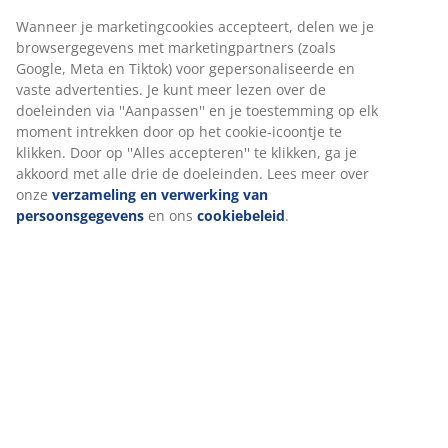
ruimtebesparende oplossing biedt. B25 x L34 x H15 cm
Wanneer je marketingcookies accepteert, delen we je
browsergegevens met marketingpartners (zoals
Artikelnummer: 4912045
Google, Meta en Tiktok) voor gepersonaliseerde en
vaste advertenties. Je kunt meer lezen over de
doeleinden via ''Aanpassen'' en je toestemming op elk
moment intrekken door op het cookie-icoontje te
Specificaties
klikken. Door op ''Alles accepteren'' te klikken, ga je
akkoord met alle drie de doeleinden. Lees meer over
onze
verzameling en verwerking van
persoonsgegevens
en ons
cookiebeleid
.
Beoordelingen
(
9
)
Levering