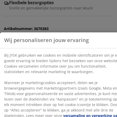
statistieken en relevante marketing te waarborgen.
Flexibele bezorgopties
Snelle en gemakkelijke bezorgopties naar keuze
Wanneer je marketingcookies accepteert, delen we je
browsergegevens met marketingpartners (zoals
Google, Meta en Tiktok) voor gepersonaliseerde en
Artikelnummer: 3670383
vaste advertenties. Je kunt meer lezen over de
doeleinden via ''Aanpassen'' en je toestemming op elk
Montage-instructies
moment intrekken door op het cookie-icoontje te
klikken. Door op ''Alles accepteren'' te klikken, ga je
akkoord met alle drie de doeleinden. Lees meer over
onze
verzameling en verwerking van
Specificaties
persoonsgegevens
en ons
cookiebeleid
.
Beoordelingen
(
110
)
Levering