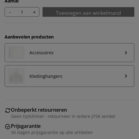
Aantal
-
+
Toevoegen aan winkelmand
Aanbevolen producten
Accessoires
Kledinghangers
Wij personaliseren jouw ervaring
Onbeperkt retourneren
Bij JYSK gebruiken we cookies en mobiele
Geen tijdslimiet - retourneer in iedere JYSK-winkel
identificatoren om je een goede ervaring te bieden
Prijsgarantie
tijdens het bezoeken van onze website. Cookies
30 dagen prijsgarantie op alle artikelen
verzamelen informatie over jou om functionaliteit,