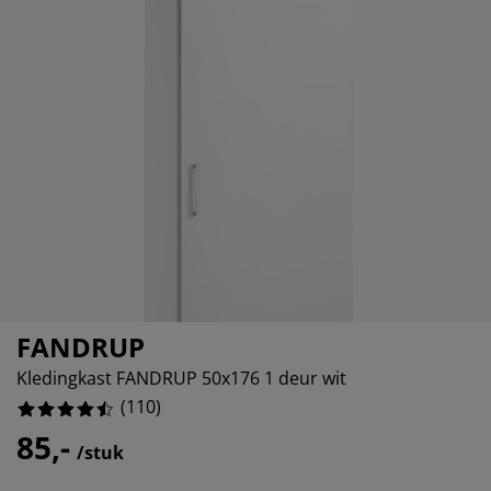
eubelonderhoud en accessoires
uitenverlichting
orgordijnen
oeslakens
edframes
rlichting
%
aamfolie
amperen
ledingkasten
edbodems
uishoud
%
ccessoires
%
laapkamermeubels
attenbodems
inderkamer
%
indermatrassen
assen en strijken
inderbedden
FANDRUP
Kledingkast FANDRUP 50x176 1 deur wit
(
110
)
85,-
/stuk