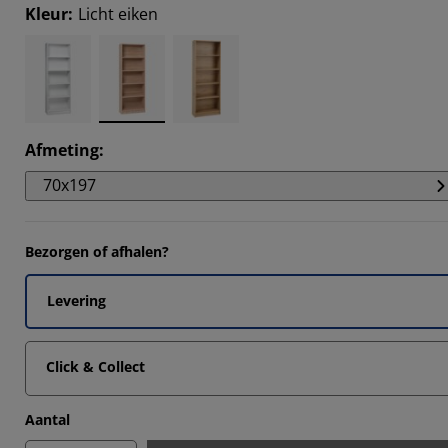
041%
Kleur
:
Licht eiken
9003%
754%
754%
Afmeting
:
70x197
Bezorgen of afhalen?
Levering
Click & Collect
Aantal