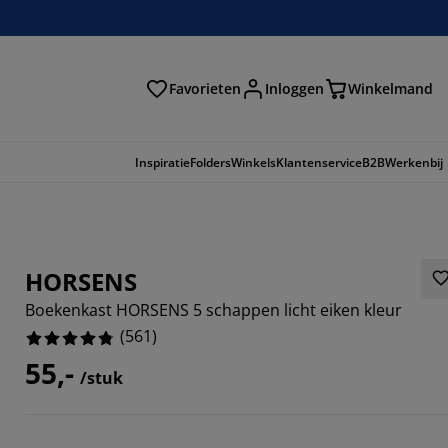
Favorieten
Inloggen
Winkelmand
n
Inspiratie
Folders
Winkels
Klantenservice
B2B
Werkenbij
HORSENS
Boekenkast HORSENS 5 schappen licht eiken kleur
(
561
)
55,-
/stuk
198%