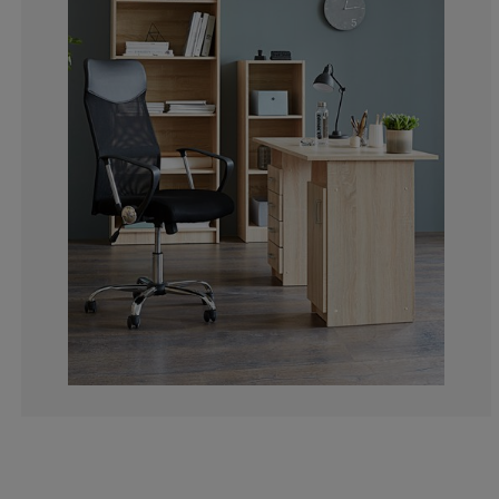
9.982174688057
1.782531194295
1.06951871657
1.06951871657