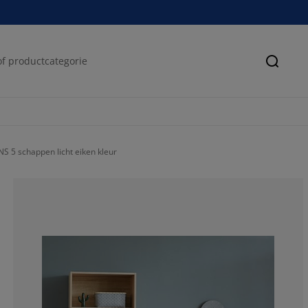
Zoeke
 5 schappen licht eiken kleur
86.09625668449